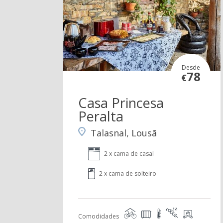
Desde
78
€
Casa Princesa
Peralta
Talasnal, Lousã
2 x cama de casal
2 x cama de solteiro
Comodidades