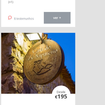
(+1)
ver +
8 testemunhos
Desde
195
€