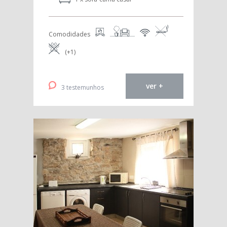
Comodidades
(+1)
ver +
3 testemunhos