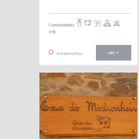
Comodidades
(+9)
ver +
4 testemunhos