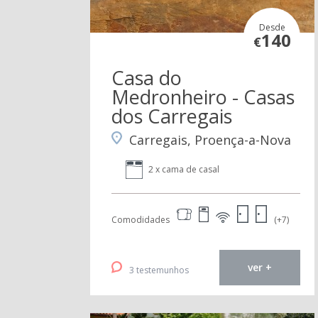
Desde
140
€
Casa do
Medronheiro - Casas
dos Carregais
Carregais, Proença-a-Nova
2 x cama de casal
Comodidades
(+7)
ver +
3 testemunhos