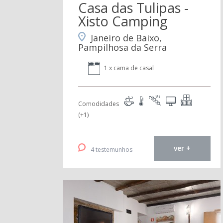
Casa das Tulipas -
Xisto Camping
Janeiro de Baixo,
Pampilhosa da Serra
1 x cama de casal
Comodidades
(+1)
ver +
4 testemunhos