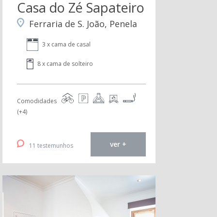
Casa do Zé Sapateiro
Ferraria de S. João, Penela
3 x cama de casal
8 x cama de solteiro
Comodidades
(+4)
ver +
11 testemunhos