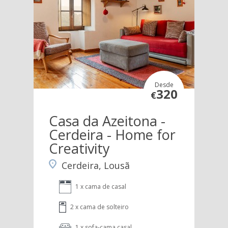
Desde
320
€
Casa da Azeitona -
Cerdeira - Home for
Creativity
Cerdeira, Lousã
1 x cama de casal
2 x cama de solteiro
1 x sofa-cama casal