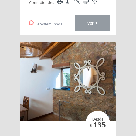
Comodidades
ver +
4 testemunhos
Desde
135
€