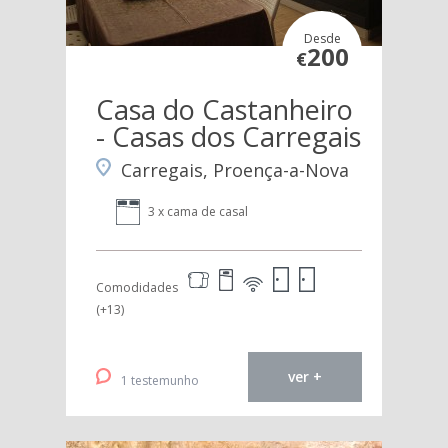
Desde
200
€
Casa do Castanheiro
- Casas dos Carregais
Carregais, Proença-a-Nova
3 x cama de casal
Comodidades
(+13)
ver +
1 testemunho