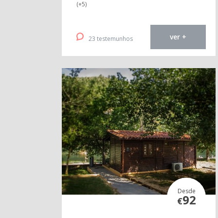
(+5)
ver +
23 testemunhos
Desde
92
€