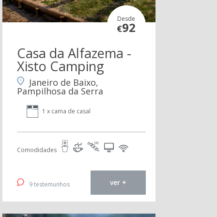
Desde
92
€
Casa da Alfazema -
Xisto Camping
Janeiro de Baixo,
Pampilhosa da Serra
1 x cama de casal
Comodidades
ver +
9 testemunhos