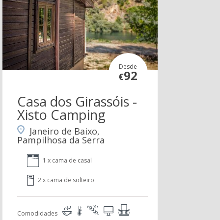
Desde
92
€
Casa dos Girassóis -
Xisto Camping
Janeiro de Baixo,
Pampilhosa da Serra
1 x cama de casal
2 x cama de solteiro
Comodidades