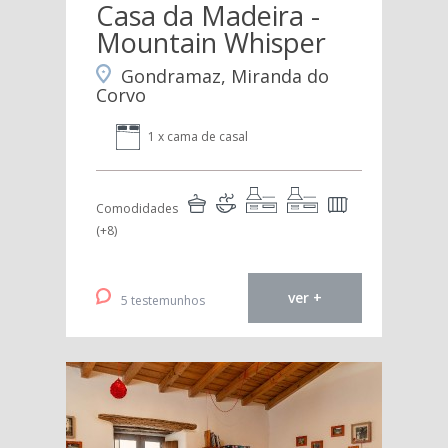
Casa da Madeira -
Mountain Whisper
Gondramaz, Miranda do
Corvo
1 x cama de casal
Comodidades
(+8)
ver +
5 testemunhos