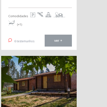
Comodidades
(+1)
ver +
6 testemunhos