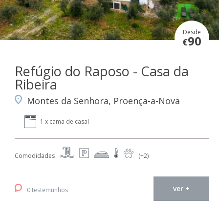
Desde
90
€
Refúgio do Raposo - Casa da
Ribeira
Montes da Senhora, Proença-a-Nova
1 x cama de casal
Comodidades
(+2)
ver +
0 testemunhos