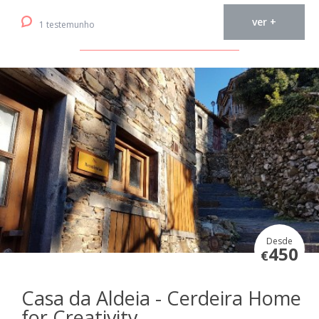
ver +
1 testemunho
Desde
450
€
Casa da Aldeia - Cerdeira Home
for Creativity