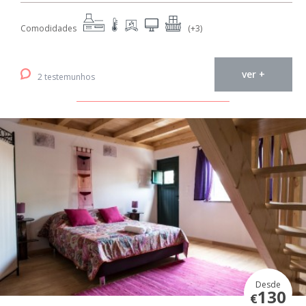
Comodidades
(+3)
ver +
2 testemunhos
Desde
130
€