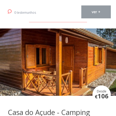
ver +
0 testemunhos
Desde
106
€
Casa do Açude - Camping