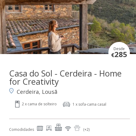
Desde
285
€
Casa do Sol - Cerdeira - Home
for Creativity
Cerdeira, Lousã
2 x cama de solteiro
1 x sofa-cama casal
Comodidades
(+2)