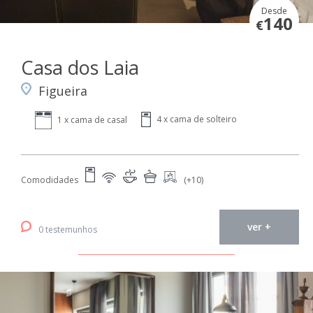
Desde
140
€
Casa dos Laia
Figueira
4 x cama de solteiro
1 x cama de casal
Comodidades
(+10)
ver +
0 testemunhos