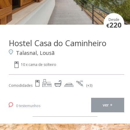
Desde
220
€
Hostel Casa do Caminheiro
Talasnal, Lousã
10 x cama de solteiro
Comodidades
(+3)
ver +
0 testemunhos