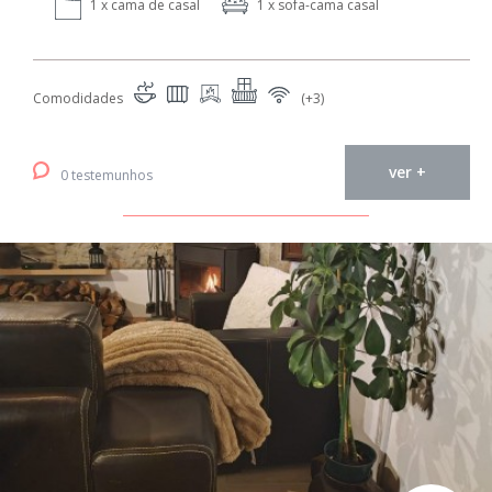
1 x cama de casal
1 x sofa-cama casal
Comodidades
(+3)
ver +
0 testemunhos