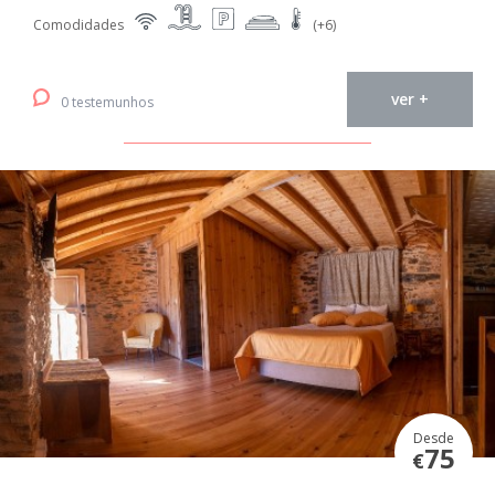
Comodidades
(+6)
ver +
0 testemunhos
Desde
75
€