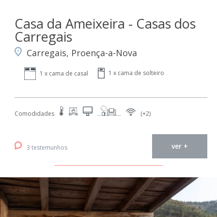
Casa da Ameixeira - Casas dos
Carregais
Carregais, Proença-a-Nova
1 x cama de solteiro
1 x cama de casal
Comodidades
(+2)
ver +
3 testemunhos