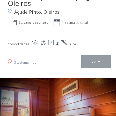
Oleiros
Açude Pinto, Oleiros
2 x cama de solteiro
1 x cama de casal
Comodidades
(+5)
ver +
3 testemunhos