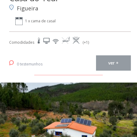
Figueira
1 x cama de casal
Comodidades
(+1)
ver +
0 testemunhos