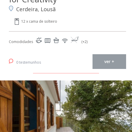
Cerdeira, Lousã
12 x cama de solteiro
Comodidades
(+2)
ver +
0 testemunhos