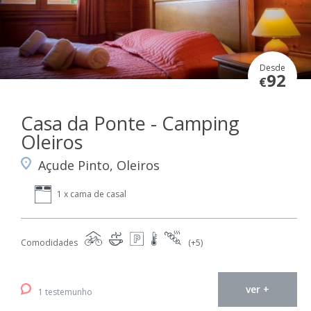
Desde
92
€
Casa da Ponte - Camping
Oleiros
Açude Pinto, Oleiros
1 x cama de casal
Comodidades
(+5)
ver +
1 testemunho