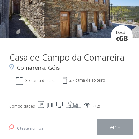
Desde
68
€
Casa de Campo da Comareira
Comareira, Góis
2 x cama de solteiro
3 x cama de casal
Comodidades
(+2)
ver +
0 testemunhos