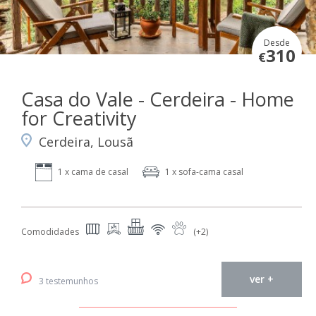
Desde
310
€
Casa do Vale - Cerdeira - Home
for Creativity
Cerdeira, Lousã
1 x cama de casal
1 x sofa-cama casal
Comodidades
(+2)
ver +
3 testemunhos