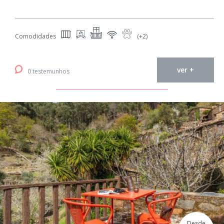
Comodidades
(+2)
ver +
0 testemunhos
Desde