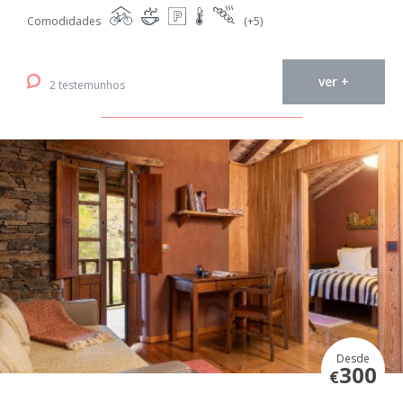
Comodidades
(+5)
ver +
2 testemunhos
Desde
300
€