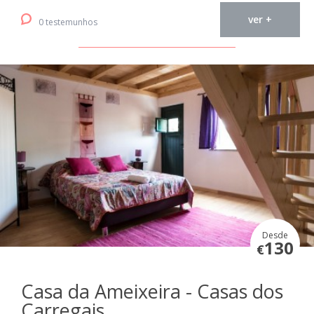
ver +
0 testemunhos
Desde
130
€
Casa da Ameixeira - Casas dos
Carregais