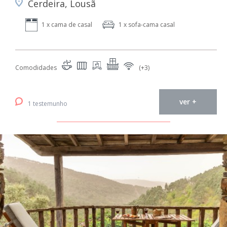
Cerdeira, Lousã
1 x cama de casal
1 x sofa-cama casal
Comodidades
(+3)
ver +
1 testemunho