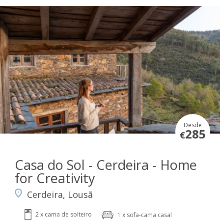
Desde
285
€
Casa do Sol - Cerdeira - Home
for Creativity
Cerdeira, Lousã
2 x cama de solteiro
1 x sofa-cama casal