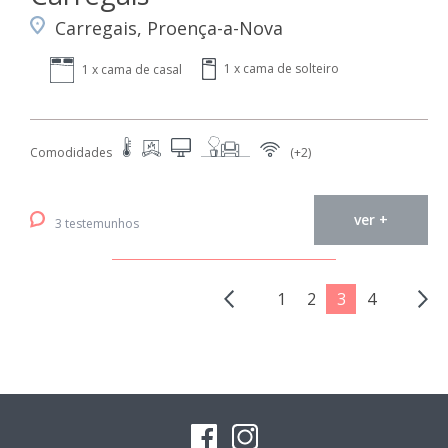
Carregais, Proença-a-Nova
1 x cama de solteiro
1 x cama de casal
Comodidades
(+2)
ver +
3 testemunhos
1
2
3
4