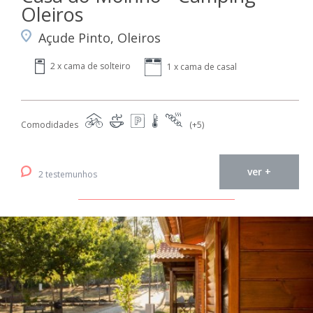
Oleiros
Açude Pinto, Oleiros
2 x cama de solteiro
1 x cama de casal
Comodidades
(+5)
ver +
2 testemunhos