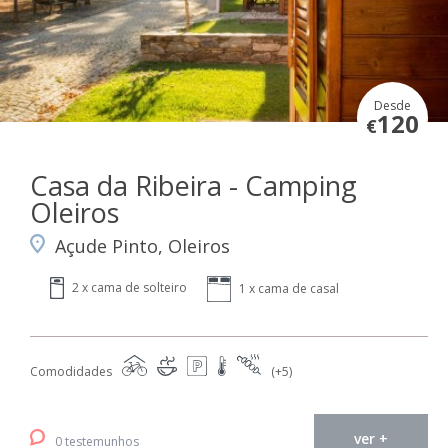
Desde
120
€
Casa da Ribeira - Camping
Oleiros
Açude Pinto, Oleiros
2 x cama de solteiro
1 x cama de casal
Comodidades
(+5)
ver +
0 testemunhos