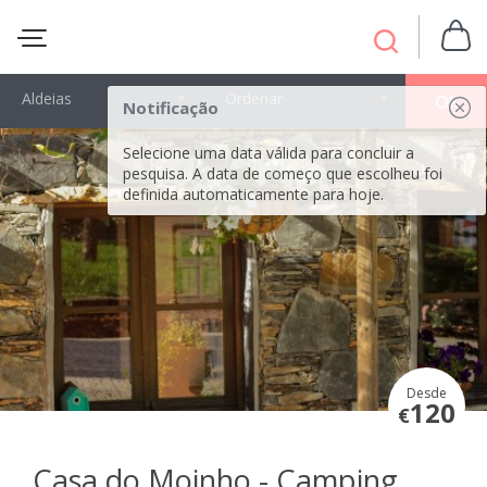
Aldeias
Ordenar
OK
Notificação
Selecione uma data válida para concluir a
pesquisa. A data de começo que escolheu foi
definida automaticamente para hoje.
Desde
120
€
Casa do Moinho - Camping