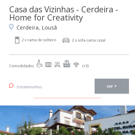
Casa das Vizinhas - Cerdeira -
Home for Creativity
Cerdeira, Lousã
2 x cama de solteiro
2 x sofa-cama casal
Comodidades
(+3)
ver +
0 testemunhos