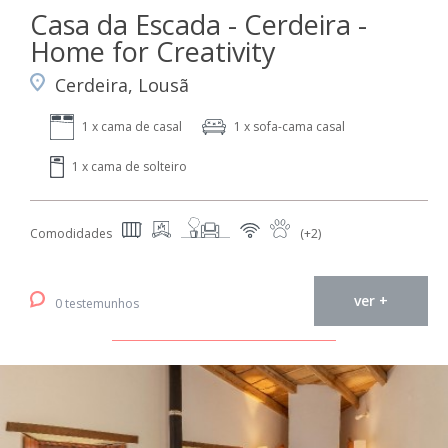
Casa da Escada - Cerdeira -
Home for Creativity
Cerdeira, Lousã
1 x cama de casal
1 x sofa-cama casal
1 x cama de solteiro
Comodidades
(+2)
ver +
0 testemunhos