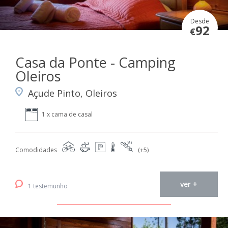
Desde
92
€
Casa da Ponte - Camping
Oleiros
Açude Pinto, Oleiros
1 x cama de casal
Comodidades
(+5)
ver +
1 testemunho