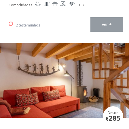
Comodidades
(+3)
ver +
2 testemunhos
Desde
285
€