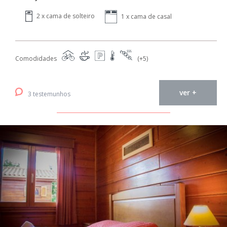
2 x cama de solteiro
1 x cama de casal
Comodidades
(+5)
ver +
3 testemunhos