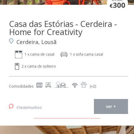
300
€
Casa das Estórias - Cerdeira -
Home for Creativity
Cerdeira, Lousã
1 x cama de casal
1 x sofa-cama casal
2 x cama de solteiro
Comodidades
(+2)
ver +
0 testemunhos