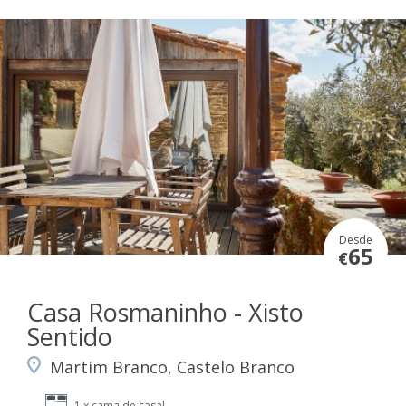
Desde
65
€
Casa Rosmaninho - Xisto
Sentido
Martim Branco, Castelo Branco
1 x cama de casal