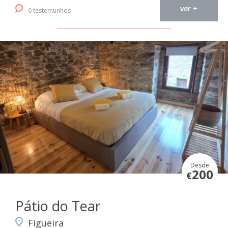
ver +
6 testemunhos
Desde
200
€
Pátio do Tear
Figueira