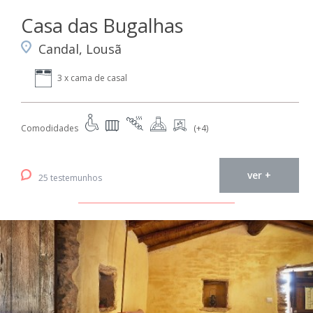
Casa das Bugalhas
Candal, Lousã
3 x cama de casal
Comodidades
(+4)
ver +
25 testemunhos