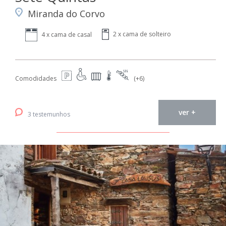
Miranda do Corvo
2 x cama de solteiro
4 x cama de casal
Comodidades
(+6)
ver +
3 testemunhos