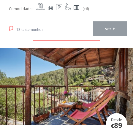
Comodidades
(+6)
ver +
13 testemunhos
Desde
89
€