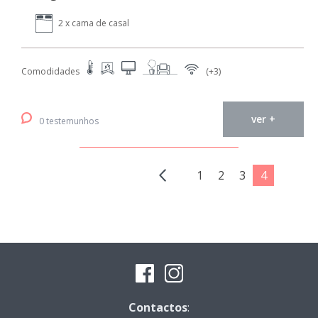
2 x cama de casal
Comodidades
(+3)
ver +
0 testemunhos
1
2
3
4
Contactos
: