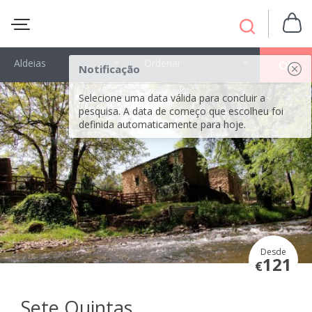
Aldeias
Ordenar
OK
Notificação
Selecione uma data válida para concluir a
pesquisa. A data de começo que escolheu foi
definida automaticamente para hoje.
Desde
121
€
Sete Quintas