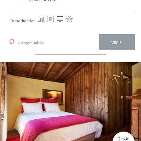
Comodidades
ver +
4 testemunhos
Desde