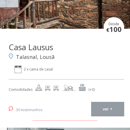
Desde
100
€
Casa Lausus
Talasnal, Lousã
2 x cama de casal
Comodidades
(+3)
ver +
30 testemunhos