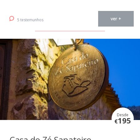
ver +
5 testemunhos
Desde
195
€
Casa do Zé Sapateiro