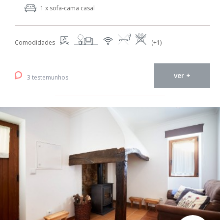
1 x sofa-cama casal
Comodidades
(+1)
ver +
3 testemunhos