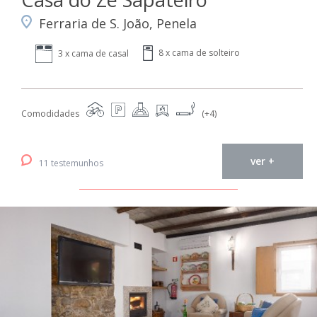
Ferraria de S. João, Penela
8 x cama de solteiro
3 x cama de casal
Comodidades
(+4)
ver +
11 testemunhos