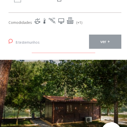
Comodidades
(+1)
ver +
8 testemunhos