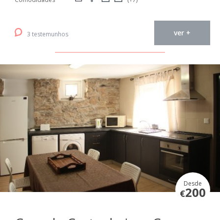
ver +
3 testemunhos
Desde
200
€