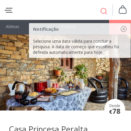
Aldeias
Ordenar
OK
Notificação
Selecione uma data válida para concluir a
pesquisa. A data de começo que escolheu foi
definida automaticamente para hoje.
Desde
78
€
Casa Princesa Peralta