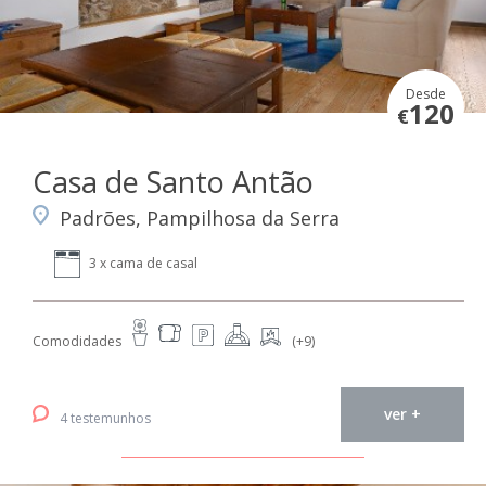
Desde
120
€
Casa de Santo Antão
Padrões, Pampilhosa da Serra
3 x cama de casal
Comodidades
(+9)
ver +
4 testemunhos