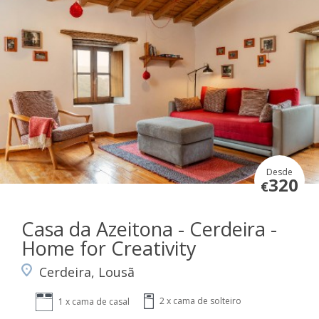
Desde
320
€
Casa da Azeitona - Cerdeira -
Home for Creativity
Cerdeira, Lousã
2 x cama de solteiro
1 x cama de casal