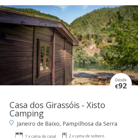
Desde
92
€
Casa dos Girassóis - Xisto
Camping
Janeiro de Baixo, Pampilhosa da Serra
2 x cama de solteiro
1 x cama de casal