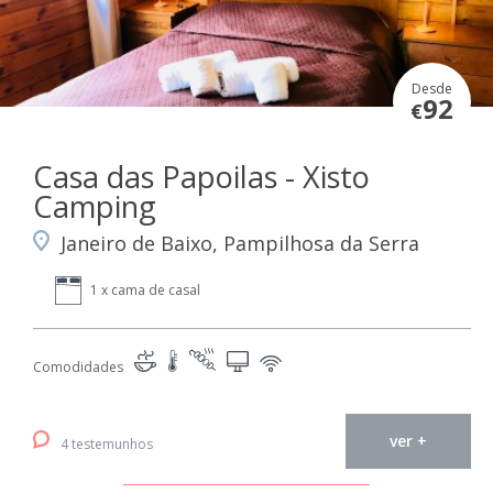
Desde
92
€
Casa das Papoilas - Xisto
Camping
Janeiro de Baixo, Pampilhosa da Serra
1 x cama de casal
Comodidades
ver +
4 testemunhos