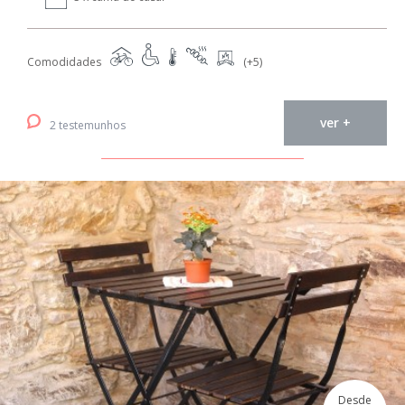
Comodidades
(+5)
ver +
2 testemunhos
Desde