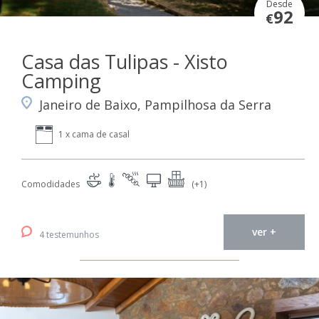
Desde
92
€
Casa das Tulipas - Xisto
Camping
Janeiro de Baixo, Pampilhosa da Serra
1 x cama de casal
Comodidades
(+1)
ver +
4 testemunhos