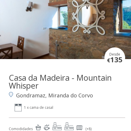
Desde
135
€
Casa da Madeira - Mountain
Whisper
Gondramaz, Miranda do Corvo
1 x cama de casal
Comodidades
(+8)