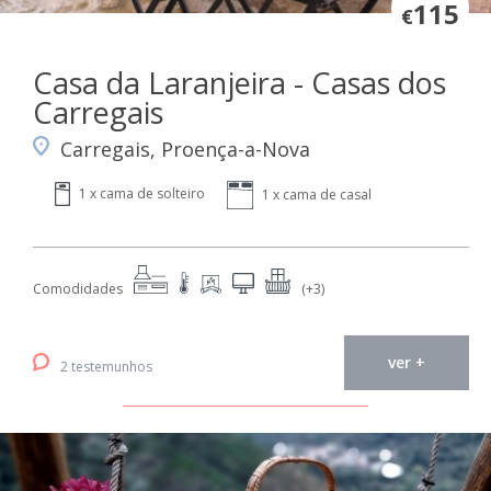
115
€
Casa da Laranjeira - Casas dos
Carregais
Carregais, Proença-a-Nova
1 x cama de solteiro
1 x cama de casal
Comodidades
(+3)
ver +
2 testemunhos