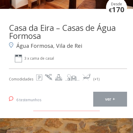
Desde
170
€
Casa da Eira – Casas de Água
Formosa
Água Formosa, Vila de Rei
3 x cama de casal
Comodidades
(+1)
ver +
6 testemunhos