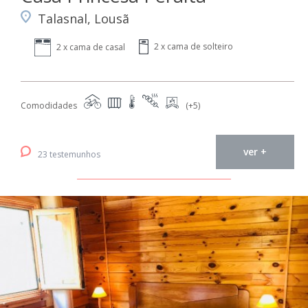
Talasnal, Lousã
2 x cama de solteiro
2 x cama de casal
Comodidades
(+5)
ver +
23 testemunhos