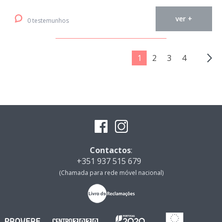
ver +
0 testemunhos
1
2
3
4
Contactos
:
+351 937 515 679
(Chamada para rede móvel nacional)