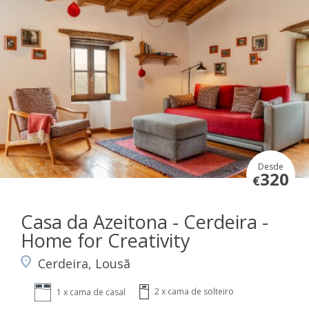
Desde
320
€
Casa da Azeitona - Cerdeira -
Home for Creativity
Cerdeira, Lousã
2 x cama de solteiro
1 x cama de casal