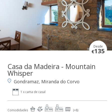
Desde
135
€
Casa da Madeira - Mountain
Whisper
Gondramaz, Miranda do Corvo
1 x cama de casal
Comodidades
(+8)