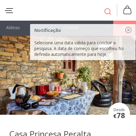
Aldeias
Ordenar
OK
Notificação
Selecione uma data válida para concluir a
pesquisa. A data de começo que escolheu foi
definida automaticamente para hoje.
Desde
78
€
Casa Princesa Peralta