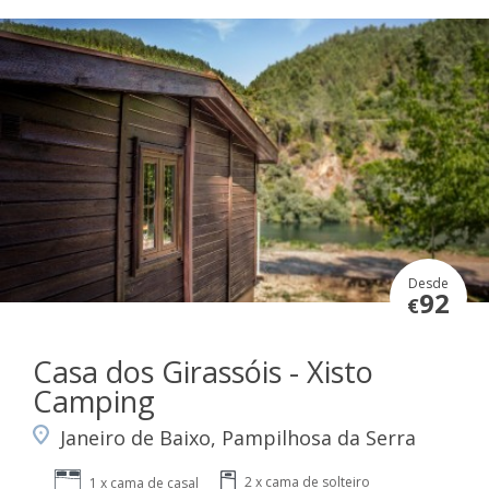
Desde
92
€
Casa dos Girassóis - Xisto
Camping
Janeiro de Baixo, Pampilhosa da Serra
2 x cama de solteiro
1 x cama de casal