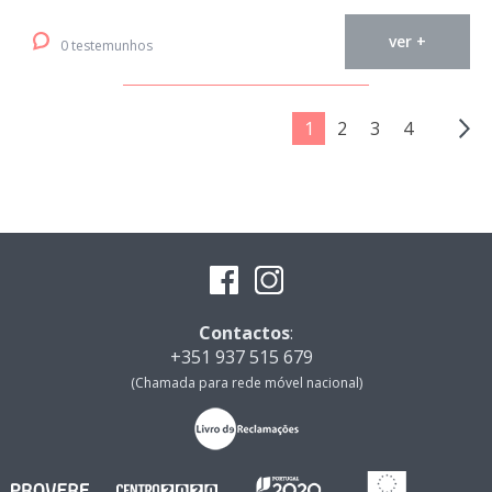
ver +
0 testemunhos
1
2
3
4
Contactos
:
+351 937 515 679
(Chamada para rede móvel nacional)