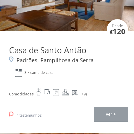
Desde
120
€
Casa de Santo Antão
Padrões, Pampilhosa da Serra
3 x cama de casal
Comodidades
(+9)
ver +
4 testemunhos