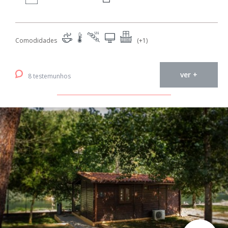
Comodidades
(+1)
ver +
8 testemunhos