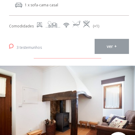
1 x sofa-cama casal
Comodidades
(+1)
ver +
3 testemunhos