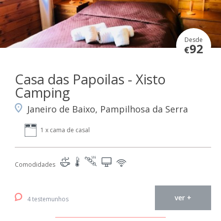
Desde
92
€
Casa das Papoilas - Xisto
Camping
Janeiro de Baixo, Pampilhosa da Serra
1 x cama de casal
Comodidades
ver +
4 testemunhos