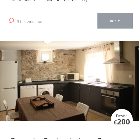
ver +
3 testemunhos
Desde
200
€