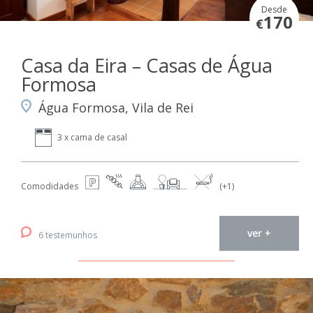
Desde
170
€
Casa da Eira – Casas de Água
Formosa
Água Formosa, Vila de Rei
3 x cama de casal
Comodidades
(+1)
ver +
6 testemunhos