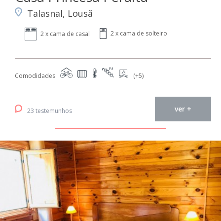
Talasnal, Lousã
2 x cama de solteiro
2 x cama de casal
Comodidades
(+5)
ver +
23 testemunhos