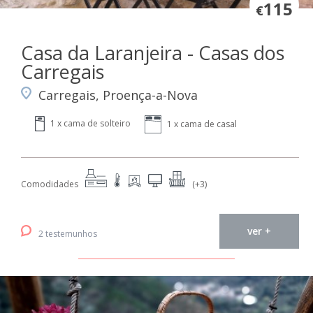
115
€
Casa da Laranjeira - Casas dos
Carregais
Carregais, Proença-a-Nova
1 x cama de solteiro
1 x cama de casal
Comodidades
(+3)
ver +
2 testemunhos