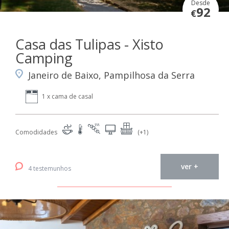
Desde
92
€
Casa das Tulipas - Xisto
Camping
Janeiro de Baixo, Pampilhosa da Serra
1 x cama de casal
Comodidades
(+1)
ver +
4 testemunhos