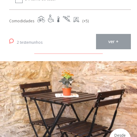
Comodidades
(+5)
ver +
2 testemunhos
Desde