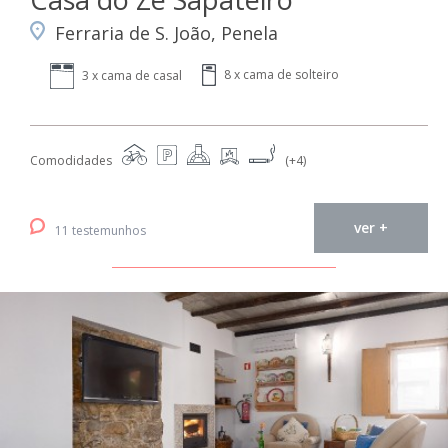
Ferraria de S. João, Penela
8 x cama de solteiro
3 x cama de casal
Comodidades
(+4)
ver +
11 testemunhos