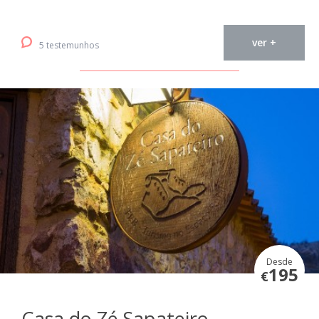
ver +
5 testemunhos
Desde
195
€
Casa do Zé Sapateiro