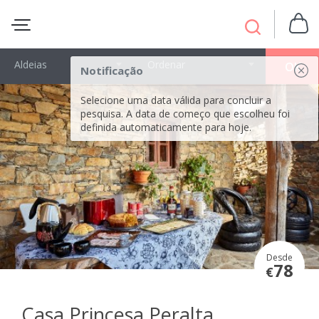
Aldeias
Ordenar
OK
Notificação
Selecione uma data válida para concluir a
pesquisa. A data de começo que escolheu foi
definida automaticamente para hoje.
Desde
78
€
Casa Princesa Peralta