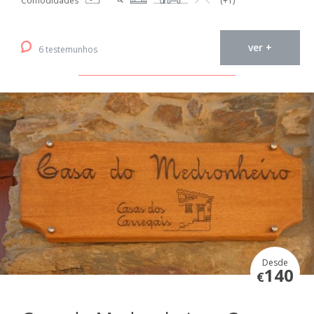
Comodidades
(+1)
ver +
6 testemunhos
Desde
140
€