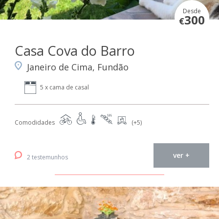
Desde
300
€
Casa Cova do Barro
Janeiro de Cima, Fundão
5 x cama de casal
Comodidades
(+5)
ver +
2 testemunhos