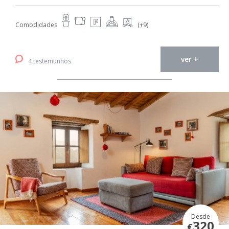
Comodidades
(+9)
ver +
4 testemunhos
Desde
320
€