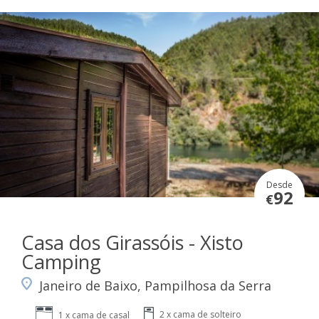
Desde
92
€
Casa dos Girassóis - Xisto
Camping
Janeiro de Baixo, Pampilhosa da Serra
2 x cama de solteiro
1 x cama de casal