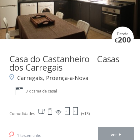
Desde
200
€
Casa do Castanheiro - Casas
dos Carregais
Carregais, Proença-a-Nova
3 x cama de casal
Comodidades
(+13)
ver +
1 testemunho