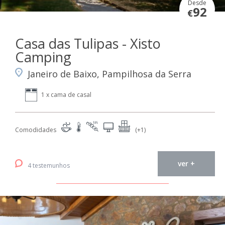
Desde
92
€
Casa das Tulipas - Xisto
Camping
Janeiro de Baixo, Pampilhosa da Serra
1 x cama de casal
Comodidades
(+1)
ver +
4 testemunhos