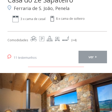
Ferraria de S. João, Penela
8 x cama de solteiro
3 x cama de casal
Comodidades
(+4)
ver +
11 testemunhos