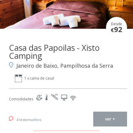
Desde
92
€
Casa das Papoilas - Xisto
Camping
Janeiro de Baixo, Pampilhosa da Serra
1 x cama de casal
Comodidades
ver +
4 testemunhos