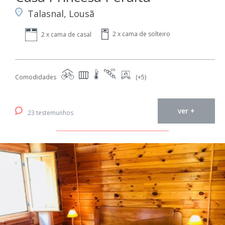
Talasnal, Lousã
2 x cama de solteiro
2 x cama de casal
Comodidades
(+5)
ver +
23 testemunhos