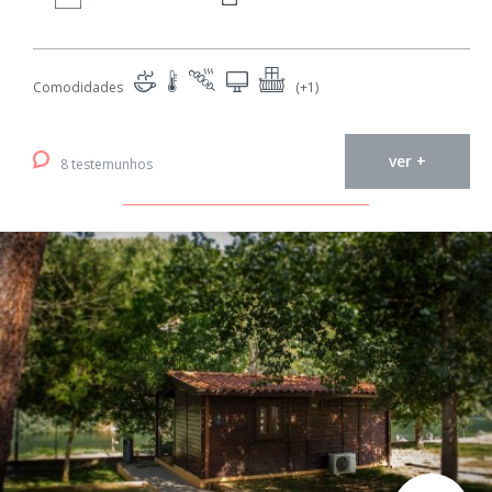
Comodidades
(+1)
ver +
8 testemunhos