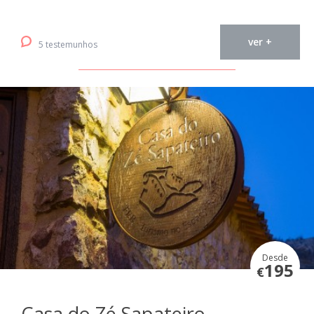
ver +
5 testemunhos
Desde
195
€
Casa do Zé Sapateiro