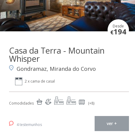
Desde
194
€
Casa da Terra - Mountain
Whisper
Gondramaz, Miranda do Corvo
2 x cama de casal
Comodidades
(+8)
ver +
4 testemunhos