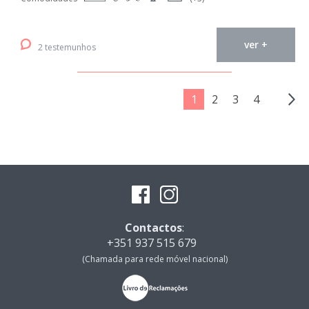
ver +
2 testemunhos
1
2
3
4
Contactos
:
+351 937 515 679
(Chamada para rede móvel nacional)