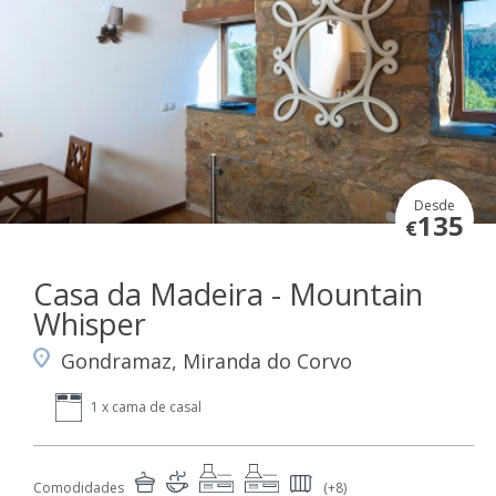
Desde
135
€
Casa da Madeira - Mountain
Whisper
Gondramaz, Miranda do Corvo
1 x cama de casal
Comodidades
(+8)