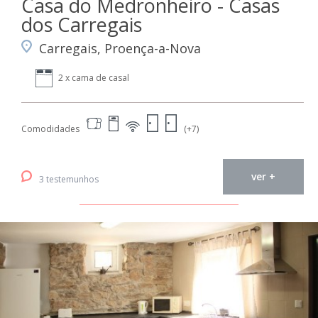
Casa do Medronheiro - Casas
dos Carregais
Carregais, Proença-a-Nova
2 x cama de casal
Comodidades
(+7)
ver +
3 testemunhos