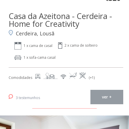
Casa da Azeitona - Cerdeira -
Home for Creativity
Cerdeira, Lousã
2 x cama de solteiro
1 x cama de casal
1 x sofa-cama casal
Comodidades
(+1)
ver +
3 testemunhos