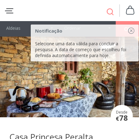
Aldeias
Ordenar
OK
Notificação
Selecione uma data válida para concluir a
pesquisa. A data de começo que escolheu foi
definida automaticamente para hoje.
Desde
78
€
Casa Princesa Peralta