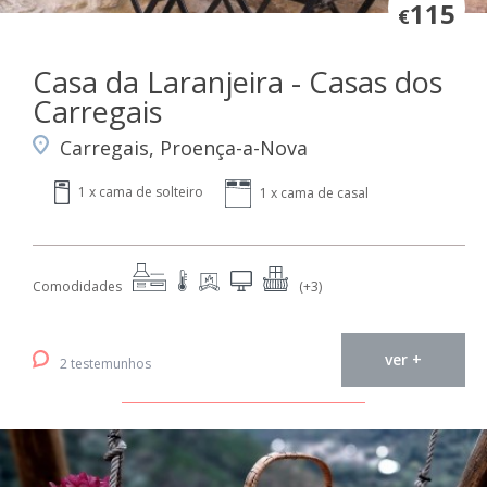
115
€
Casa da Laranjeira - Casas dos
Carregais
Carregais, Proença-a-Nova
1 x cama de solteiro
1 x cama de casal
Comodidades
(+3)
ver +
2 testemunhos