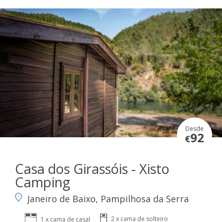
Desde
92
€
Casa dos Girassóis - Xisto
Camping
Janeiro de Baixo, Pampilhosa da Serra
2 x cama de solteiro
1 x cama de casal