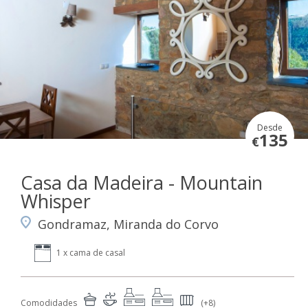
Desde
135
€
Casa da Madeira - Mountain
Whisper
Gondramaz, Miranda do Corvo
1 x cama de casal
Comodidades
(+8)