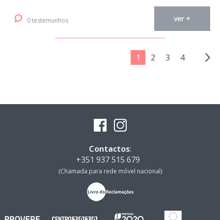
ver +
0 testemunhos
1
2
3
4
Contactos
:
+351 937 515 679
(Chamada para rede móvel nacional)