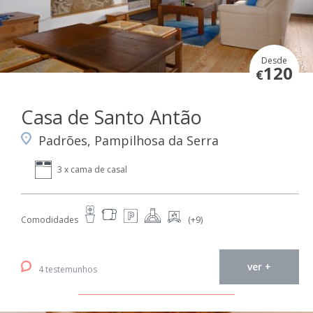
Desde
120
€
Casa de Santo Antão
Padrões, Pampilhosa da Serra
3 x cama de casal
Comodidades
(+9)
ver +
4 testemunhos