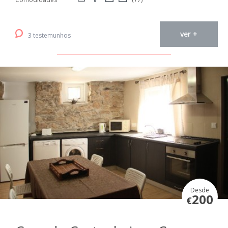
ver +
3 testemunhos
Desde
200
€