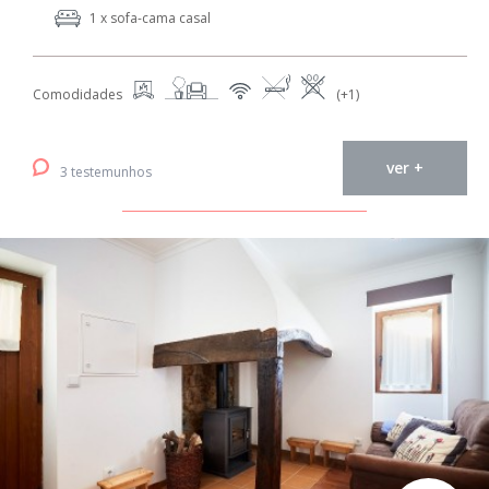
1 x sofa-cama casal
Comodidades
(+1)
ver +
3 testemunhos