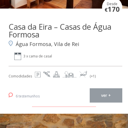
Desde
170
€
Casa da Eira – Casas de Água
Formosa
Água Formosa, Vila de Rei
3 x cama de casal
Comodidades
(+1)
ver +
6 testemunhos