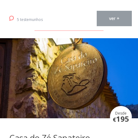
ver +
5 testemunhos
Desde
195
€
Casa do Zé Sapateiro