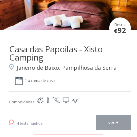
Desde
92
€
Casa das Papoilas - Xisto
Camping
Janeiro de Baixo, Pampilhosa da Serra
1 x cama de casal
Comodidades
ver +
4 testemunhos