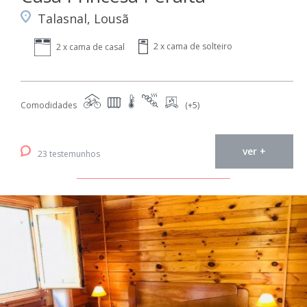
Talasnal, Lousã
2 x cama de solteiro
2 x cama de casal
Comodidades
(+5)
ver +
23 testemunhos