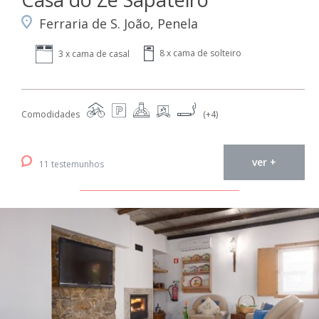
Ferraria de S. João, Penela
8 x cama de solteiro
3 x cama de casal
Comodidades
(+4)
ver +
11 testemunhos