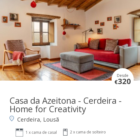
Desde
320
€
Casa da Azeitona - Cerdeira -
Home for Creativity
Cerdeira, Lousã
2 x cama de solteiro
1 x cama de casal