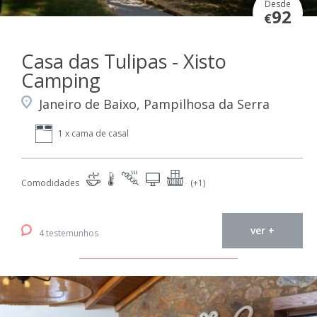
Desde
92
€
Casa das Tulipas - Xisto
Camping
Janeiro de Baixo, Pampilhosa da Serra
1 x cama de casal
Comodidades
(+1)
ver +
4 testemunhos