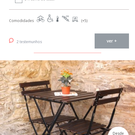
Comodidades
(+5)
ver +
2 testemunhos
Desde