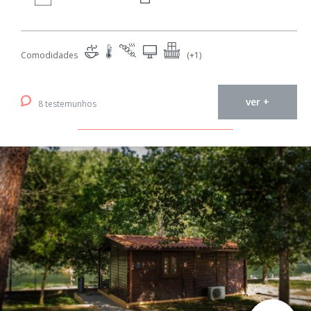
Comodidades
(+1)
ver +
8 testemunhos