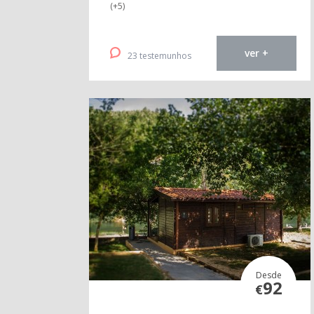
(+5)
ver +
23 testemunhos
Desde
92
€