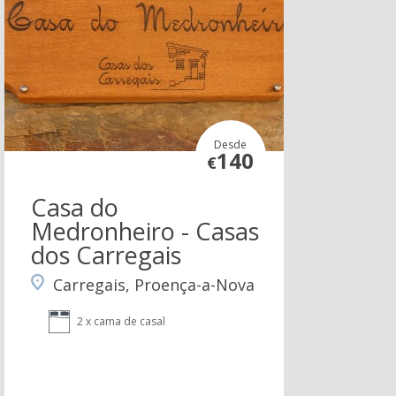
Desde
140
€
Casa do
Medronheiro - Casas
dos Carregais
Carregais, Proença-a-Nova
2 x cama de casal