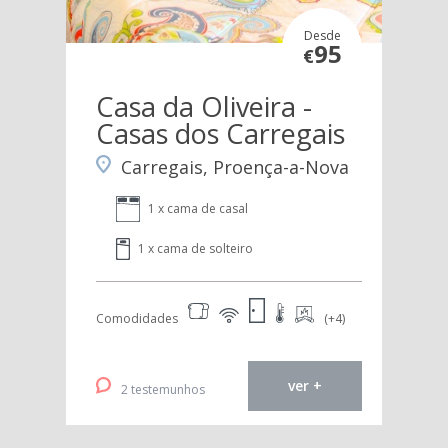
Desde
95
€
Casa da Oliveira -
Casas dos Carregais
Carregais, Proença-a-Nova
1 x cama de casal
1 x cama de solteiro
Comodidades
(+4)
ver +
2 testemunhos