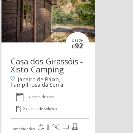
Desde
92
€
Casa dos Girassóis -
Xisto Camping
Janeiro de Baixo,
Pampilhosa da Serra
1 x cama de casal
2 x cama de solteiro
Comodidades