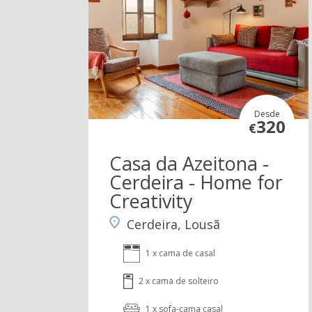
Desde
320
€
Casa da Azeitona -
Cerdeira - Home for
Creativity
Cerdeira, Lousã
1 x cama de casal
2 x cama de solteiro
1 x sofa-cama casal