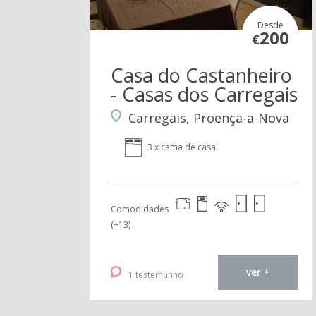
Desde
200
€
Casa do Castanheiro
- Casas dos Carregais
Carregais, Proença-a-Nova
3 x cama de casal
Comodidades
(+13)
ver +
1 testemunho