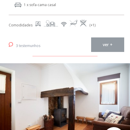
1 x sofa-cama casal
Comodidades
(+1)
ver +
3 testemunhos