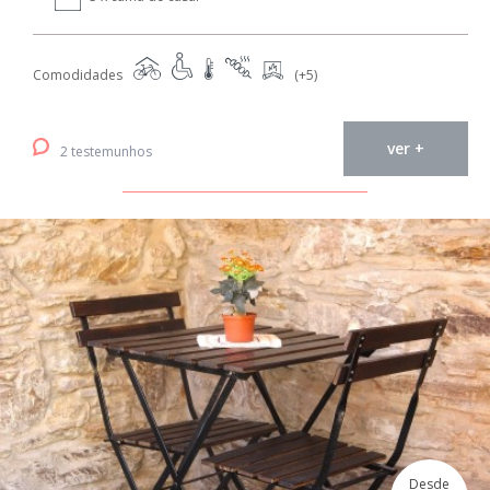
Comodidades
(+5)
ver +
2 testemunhos
Desde