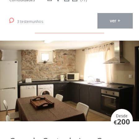
ver +
3 testemunhos
Desde
200
€