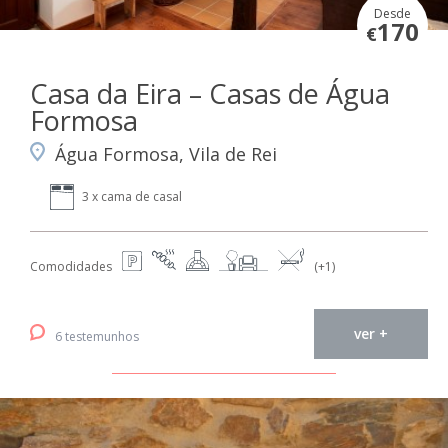
Desde
170
€
Casa da Eira – Casas de Água
Formosa
Água Formosa, Vila de Rei
3 x cama de casal
Comodidades
(+1)
ver +
6 testemunhos