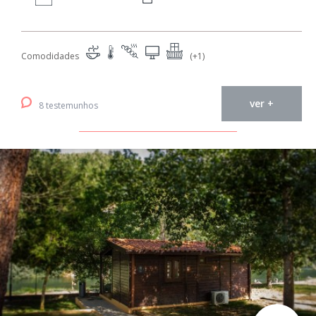
Comodidades
(+1)
ver +
8 testemunhos