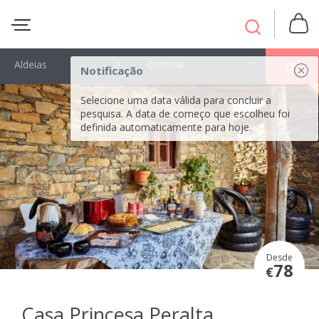
Aldeias
Ordenar
OK
Notificação
Selecione uma data válida para concluir a
pesquisa. A data de começo que escolheu foi
definida automaticamente para hoje.
Desde
78
€
Casa Princesa Peralta