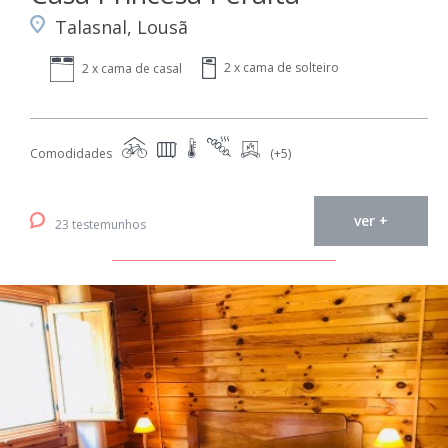
Talasnal, Lousã
2 x cama de solteiro
2 x cama de casal
Comodidades
(+5)
ver +
23 testemunhos