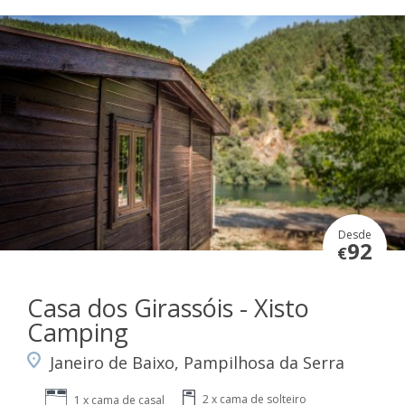
Desde
92
€
Casa dos Girassóis - Xisto
Camping
Janeiro de Baixo, Pampilhosa da Serra
2 x cama de solteiro
1 x cama de casal