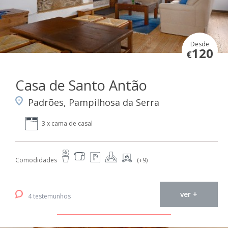
Desde
120
€
Casa de Santo Antão
Padrões, Pampilhosa da Serra
3 x cama de casal
Comodidades
(+9)
ver +
4 testemunhos