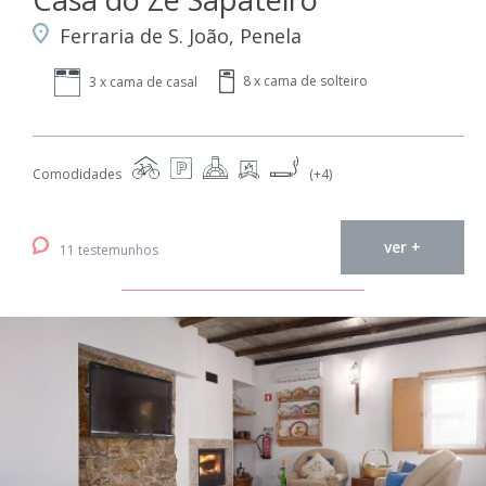
Ferraria de S. João, Penela
8 x cama de solteiro
3 x cama de casal
Comodidades
(+4)
ver +
11 testemunhos