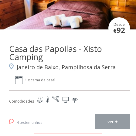
Desde
92
€
Casa das Papoilas - Xisto
Camping
Janeiro de Baixo, Pampilhosa da Serra
1 x cama de casal
Comodidades
ver +
4 testemunhos