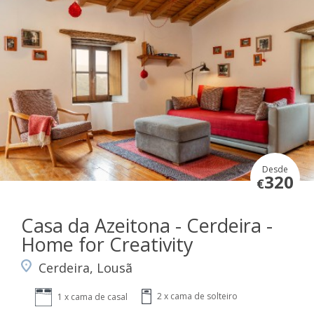
Desde
320
€
Casa da Azeitona - Cerdeira -
Home for Creativity
Cerdeira, Lousã
2 x cama de solteiro
1 x cama de casal