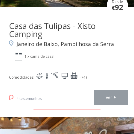
Desde
92
€
Casa das Tulipas - Xisto
Camping
Janeiro de Baixo, Pampilhosa da Serra
1 x cama de casal
Comodidades
(+1)
ver +
4 testemunhos