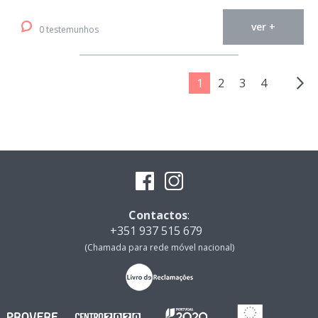
ver +
0 testemunhos
1
2
3
4
Contactos
:
+351 937 515 679
(Chamada para rede móvel nacional)