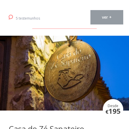
ver +
5 testemunhos
Desde
195
€
Casa do Zé Sapateiro