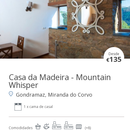
Desde
135
€
Casa da Madeira - Mountain
Whisper
Gondramaz, Miranda do Corvo
1 x cama de casal
Comodidades
(+8)