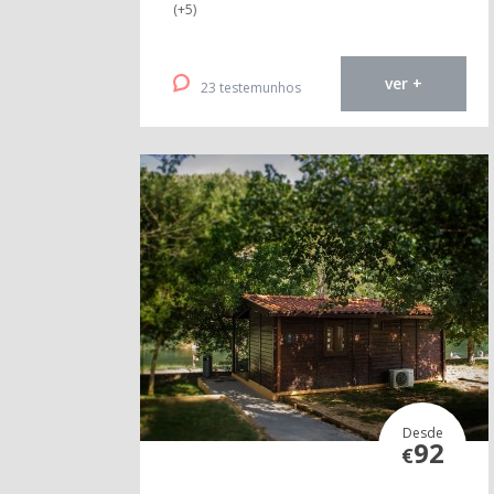
(+5)
ver +
23 testemunhos
Desde
92
€