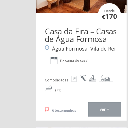
Desde
170
€
Casa da Eira – Casas
de Água Formosa
Água Formosa, Vila de Rei
3 x cama de casal
Comodidades
(+1)
ver +
6 testemunhos