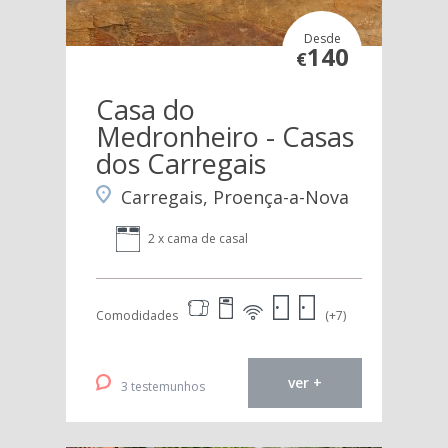
Desde
140
€
Casa do
Medronheiro - Casas
dos Carregais
Carregais, Proença-a-Nova
2 x cama de casal
Comodidades
(+7)
ver +
3 testemunhos