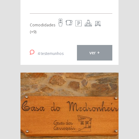
Comodidades
(+9)
ver +
4 testemunhos