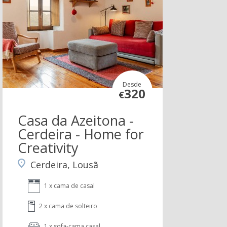
Desde
320
€
Casa da Azeitona -
Cerdeira - Home for
Creativity
Cerdeira, Lousã
1 x cama de casal
2 x cama de solteiro
1 x sofa-cama casal