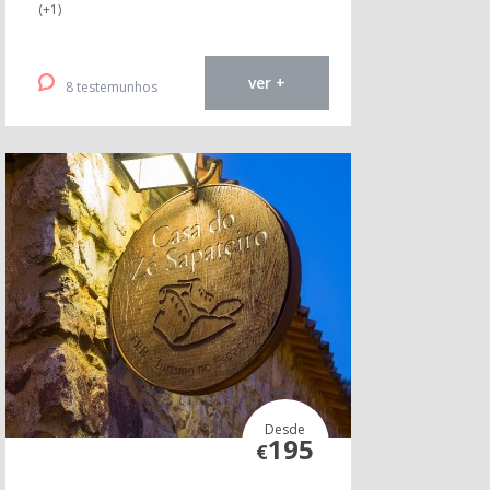
(+1)
ver +
8 testemunhos
Desde
195
€