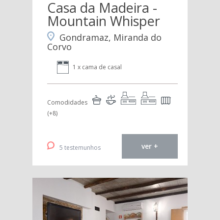
Casa da Madeira -
Mountain Whisper
Gondramaz, Miranda do
Corvo
1 x cama de casal
Comodidades
(+8)
ver +
5 testemunhos