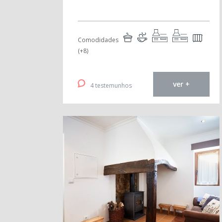
Comodidades
(+8)
ver +
4 testemunhos