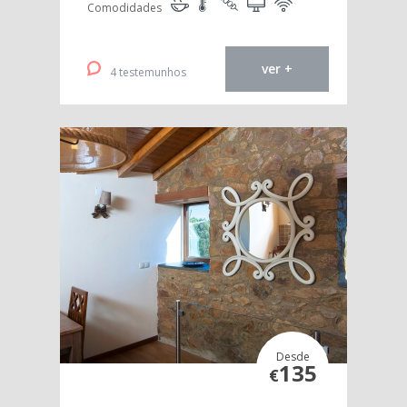
Comodidades
ver +
4 testemunhos
Desde
135
€