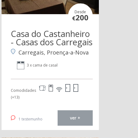
Desde
200
€
Casa do Castanheiro
- Casas dos Carregais
Carregais, Proença-a-Nova
3 x cama de casal
Comodidades
(+13)
ver +
1 testemunho