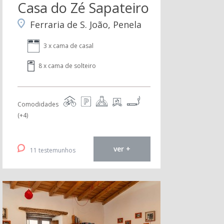
Casa do Zé Sapateiro
Ferraria de S. João, Penela
3 x cama de casal
8 x cama de solteiro
Comodidades
(+4)
ver +
11 testemunhos