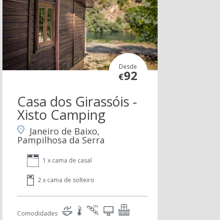
Desde
92
€
Casa dos Girassóis -
Xisto Camping
Janeiro de Baixo,
Pampilhosa da Serra
1 x cama de casal
2 x cama de solteiro
Comodidades