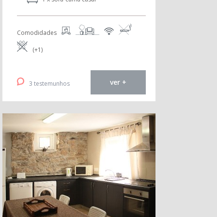
Comodidades
(+1)
ver +
3 testemunhos