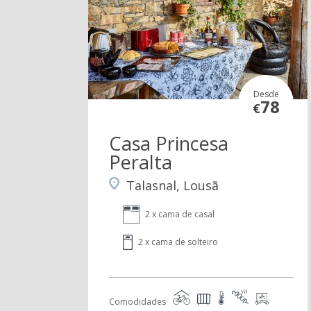
Desde
78
€
Casa Princesa
Peralta
Talasnal, Lousã
2 x cama de casal
2 x cama de solteiro
Comodidades