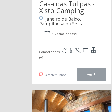
Casa das Tulipas -
Xisto Camping
Janeiro de Baixo,
Pampilhosa da Serra
1 x cama de casal
Comodidades
(+1)
ver +
4 testemunhos