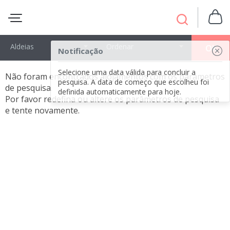
Aldeias
Ordenar
OK
Notificação
Selecione uma data válida para concluir a
Não foram encontrados alojamentos com os parâmetros
pesquisa. A data de começo que escolheu foi
de pesquisa.
definida automaticamente para hoje.
Por favor redefina ou altere os parâmetros de pesquisa
e tente novamente.