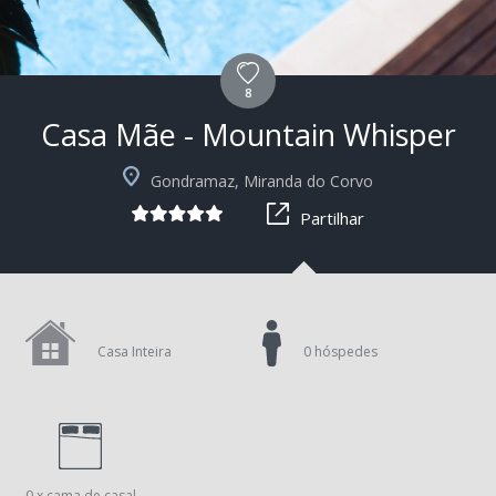
8
Casa Mãe - Mountain Whisper
+3
Gondramaz, Miranda do Corvo
Partilhar
Casa Inteira
0 hóspedes
0 x cama de casal