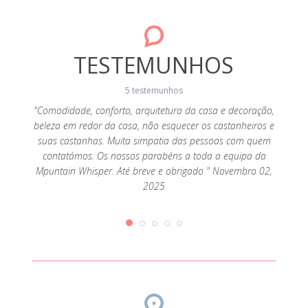
TESTEMUNHOS
5 testemunhos
"Comodidade, conforto, arquitetura da casa e decoração,
"Como
beleza em redor da casa, não esquecer os castanheiros e
eleva
isolada
suas castanhas. Muita simpatia das pessoas com quem
Os nos
utras
contatámos. Os nossos parabéns a toda a equipa da
e 
ssoas da
Mpuntain Whisper. Até breve e obrigado " Novembro 02,
a visita
2025
per é
ilidade
e acesso
 veggie
2019