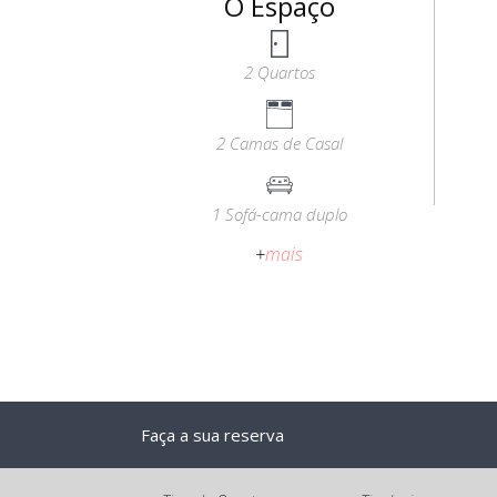
O Espaço
2 Quartos
2 Camas de Casal
1 Sofá-cama duplo
+
mais
Faça a sua reserva