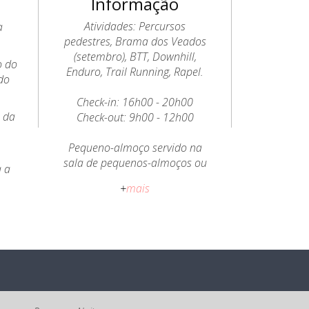
Informação
Atividades: Percursos
a
pedestres, Brama dos Veados
(setembro), BTT, Downhill,
o do
Enduro, Trail Running, Rapel.
do
Check-in: 16h00 - 20h00
o da
Check-out: 9h00 - 12h00
a
Pequeno-almoço servido na
sala de pequenos-almoços ou
a a
esplanada.
+
mais
Política de Cancelamento:
Cancelamento ou alteração
gratuitos até 15 antes da data
de check-in.
Todos os preços apresentados
incluem IVA à taxa legal em