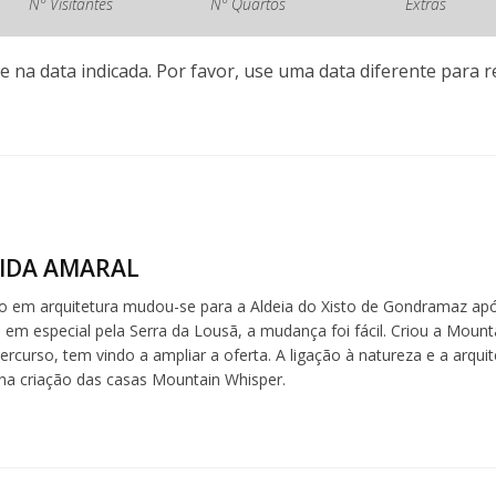
Nº Visitantes
Nº Quartos
Extras
e na data indicada. Por favor, use uma data diferente para re
IDA AMARAL
 em arquitetura mudou-se para a Aldeia do Xisto de Gondramaz ap
, em especial pela Serra da Lousã, a mudança foi fácil. Criou a Mou
ercurso, tem vindo a ampliar a oferta. A ligação à natureza e a arqui
na criação das casas Mountain Whisper.