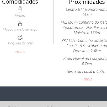
Comodidades
Proximidades
Centro BTT Gondramaz 
145m
Jardim
PR2 MCV - Caminho do Xist
Gondramaz - Nos Passos 
Máquina de lavar loiça
Moleiro a 166m
PR7 LSA - Caminho do Xist
Máquina de café
Lousã - À Descoberta d
Floresta a 2.4km
+
mais
Praia Fluvial da Louçainh
4.7km
Serra da Lousã a 4.8km
+
mais