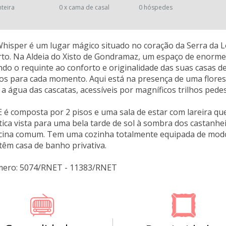
nteira
0 x cama de casal
0 hóspedes
isper é um lugar mágico situado no coração da Serra da L
to. Na Aldeia do Xisto de Gondramaz, um espaço de enorme 
ando o requinte ao conforto e originalidade das suas casa
os para cada momento. Aqui está na presença de uma flores
a água das cascatas, acessíveis por magníficos trilhos pedes
é composta por 2 pisos e uma sala de estar com lareira que
ica vista para uma bela tarde de sol à sombra dos castanhe
iscina comum. Tem uma cozinha totalmente equipada de modo
têm casa de banho privativa.
mero: 5074/RNET - 11383/RNET