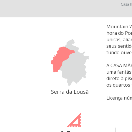
Casa I
Mountain Wh
hora do Por
únicas, ali
seus sentid
fundo ouve 
A CASA MÃE 
uma fantást
direto à p
os quartos 
Serra da Lousã
Licença nú