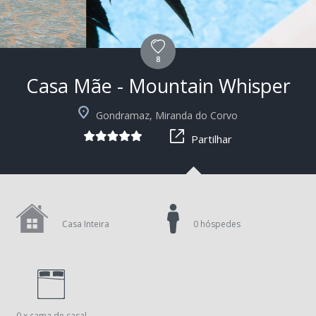
8
Casa Mãe - Mountain Whisper
+3
Gondramaz, Miranda do Corvo
Partilhar
Casa Inteira
0 hóspedes
0 x cama de casal