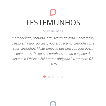
TESTEMUNHOS
5 testemunhos
"Comodidade, conforto, arquitetura da casa e decoração,
"Como
beleza em redor da casa, não esquecer os castanheiros e
eleva
isolada
suas castanhas. Muita simpatia das pessoas com quem
Os nos
utras
contatámos. Os nossos parabéns a toda a equipa da
e 
ssoas da
Mpuntain Whisper. Até breve e obrigado " Novembro 02,
a visita
2025
per é
ilidade
e acesso
 veggie
2019