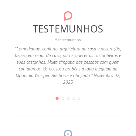
TESTEMUNHOS
5 testemunhos
"Comodidade, conforto, arquitetura da casa e decoração,
"Como
beleza em redor da casa, não esquecer os castanheiros e
eleva
isolada
suas castanhas. Muita simpatia das pessoas com quem
Os nos
utras
contatámos. Os nossos parabéns a toda a equipa da
e 
ssoas da
Mpuntain Whisper. Até breve e obrigado " Novembro 02,
a visita
2025
per é
ilidade
e acesso
 veggie
2019