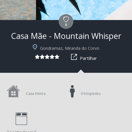
8
Casa Mãe - Mountain Whisper
+3
Gondramaz, Miranda do Corvo
Partilhar
Casa Inteira
0 hóspedes
0 x cama de casal