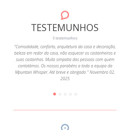
TESTEMUNHOS
5 testemunhos
"Comodidade, conforto, arquitetura da casa e decoração,
"Como
beleza em redor da casa, não esquecer os castanheiros e
eleva
isolada
suas castanhas. Muita simpatia das pessoas com quem
Os nos
utras
contatámos. Os nossos parabéns a toda a equipa da
e 
ssoas da
Mpuntain Whisper. Até breve e obrigado " Novembro 02,
a visita
2025
per é
ilidade
e acesso
 veggie
2019