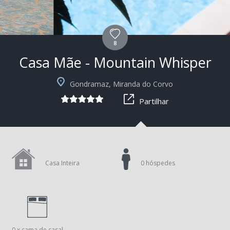
8
Casa Mãe - Mountain Whisper
+3
Gondramaz, Miranda do Corvo
Partilhar
Casa Inteira
0 hóspedes
0 x cama de casal