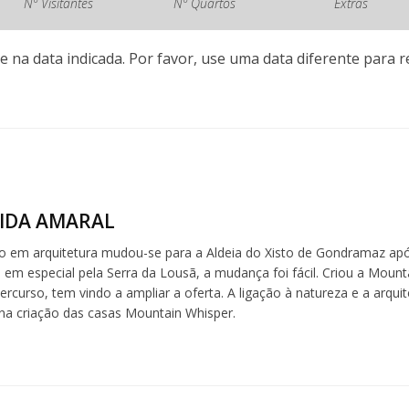
Nº Visitantes
Nº Quartos
Extras
e na data indicada. Por favor, use uma data diferente para re
IDA AMARAL
 em arquitetura mudou-se para a Aldeia do Xisto de Gondramaz ap
, em especial pela Serra da Lousã, a mudança foi fácil. Criou a Mou
ercurso, tem vindo a ampliar a oferta. A ligação à natureza e a arqui
na criação das casas Mountain Whisper.