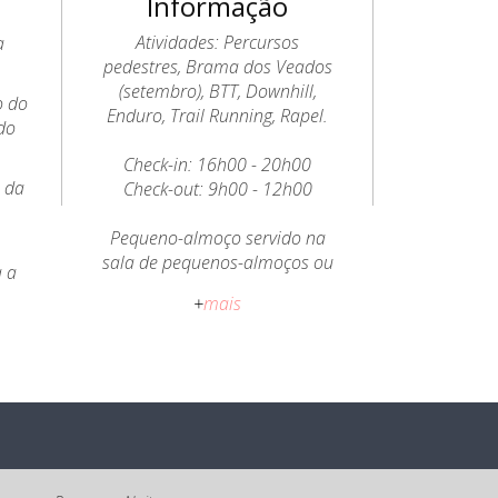
Informação
Atividades: Percursos
a
pedestres, Brama dos Veados
(setembro), BTT, Downhill,
o do
Enduro, Trail Running, Rapel.
do
Check-in: 16h00 - 20h00
o da
Check-out: 9h00 - 12h00
a
Pequeno-almoço servido na
sala de pequenos-almoços ou
a a
esplanada.
+
mais
Política de Cancelamento:
Cancelamento ou alteração
gratuitos até 15 antes da data
de check-in.
Todos os preços apresentados
incluem IVA à taxa legal em