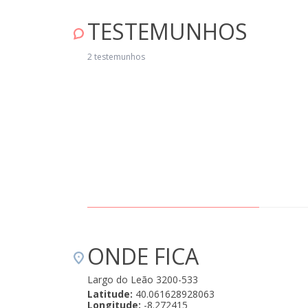
TESTEMUNHOS
 casa é linda, organizada, super bem decorada! A cozinha tem tudo meno
rno. Adoramos a casa, a aldeia e todas as pessoas. O staff foi sempre sup
2 testemunhos
encioso! O pequeno almoço é personalizado, tendo preenchido um
rmulário antes com aquilo que desejávamos. Podia ter apenas mais
gumas fatias de queijo (porque era muito bom) Adoramos e repetiríamos
cilmente esta estadia." Fevereiro 15, 2022
ONDE FICA
Largo do Leão 3200-533
Latitude:
40.061628928063
Longitude:
-8.272415