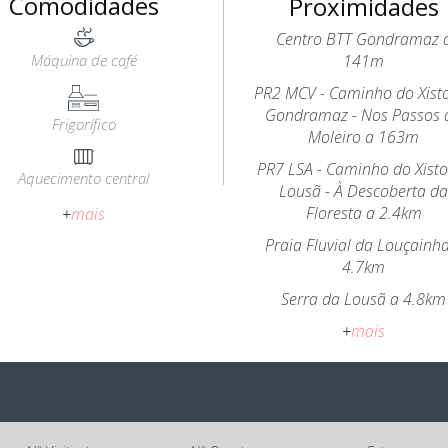
Comodidades
Proximidades
Centro BTT Gondramaz 
Máquina de café
141m
PR2 MCV - Caminho do Xist
Gondramaz - Nos Passos 
Frigorífico
Moleiro a 163m
PR7 LSA - Caminho do Xist
Aquecimento central
Lousã - À Descoberta d
Floresta a 2.4km
+
mais
Praia Fluvial da Louçainh
4.7km
Serra da Lousã a 4.8km
+
mais