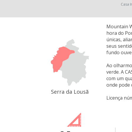
Casa I
Mountain Wh
hora do Por
únicas, ali
seus sentid
fundo ouve 
Ao olharmo
verde. A CA
com um quar
onde pode c
Serra da Lousã
Licença nú