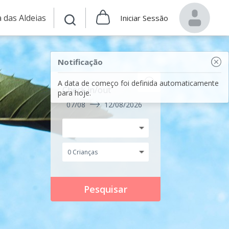
 das Aldeias
Iniciar Sessão
Notificação
A data de começo foi definida automaticamente
Check in/out
para hoje.
07/08
12/08/2026