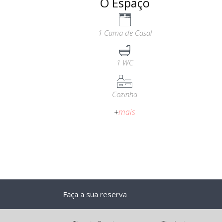
O Espaço
1 Cama de Casal
1 WC
Cozinha
+
mais
Faça a sua reserva