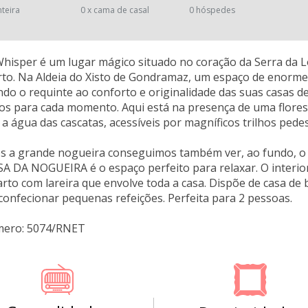
nteira
0 x cama de casal
0 hóspedes
isper é um lugar mágico situado no coração da Serra da L
to. Na Aldeia do Xisto de Gondramaz, um espaço de enorme 
ando o requinte ao conforto e originalidade das suas casa
os para cada momento. Aqui está na presença de uma flores
a água das cascatas, acessíveis por magníficos trilhos pedes
s a grande nogueira conseguimos também ver, ao fundo, o 
SA DA NOGUEIRA é o espaço perfeito para relaxar. O interi
to com lareira que envolve toda a casa. Dispõe de casa de 
onfecionar pequenas refeições. Perfeita para 2 pessoas.
mero: 5074/RNET