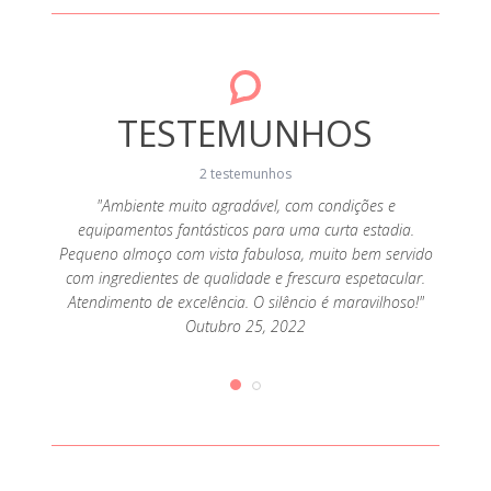
TESTEMUNHOS
2 testemunhos
da! A
"Ambiente muito agradável, com condições e
"A c
sa, a
equipamentos fantásticos para uma curta estadia.
cozi
super
Pequeno almoço com vista fabulosa, muito bem servido
alde
 tendo
com ingredientes de qualidade e frescura espetacular.
aten
que
Atendimento de excelência. O silêncio é maravilhoso!"
pr
ias de
Outubro 25, 2022
desej
iríamos
queijo
2