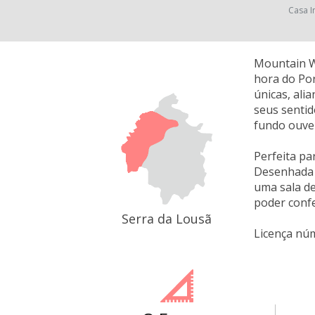
Casa I
Mountain Wh
hora do Por
únicas, ali
seus sentid
fundo ouve 
Perfeita pa
Desenhada s
uma sala de
poder confe
Serra da Lousã
Licença nú