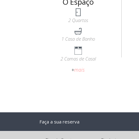
O Espaço
2 Quartos
1 Casa de Banho
2 Camas de Casal
+
mais
Faça a sua reserva