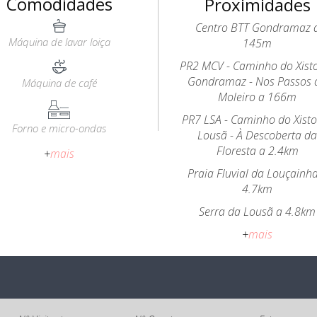
Comodidades
Proximidades
Centro BTT Gondramaz 
Máquina de lavar loiça
145m
PR2 MCV - Caminho do Xist
Gondramaz - Nos Passos 
Máquina de café
Moleiro a 166m
PR7 LSA - Caminho do Xist
Forno e micro-ondas
Lousã - À Descoberta d
Floresta a 2.4km
+
mais
Praia Fluvial da Louçainh
4.7km
Serra da Lousã a 4.8km
+
mais