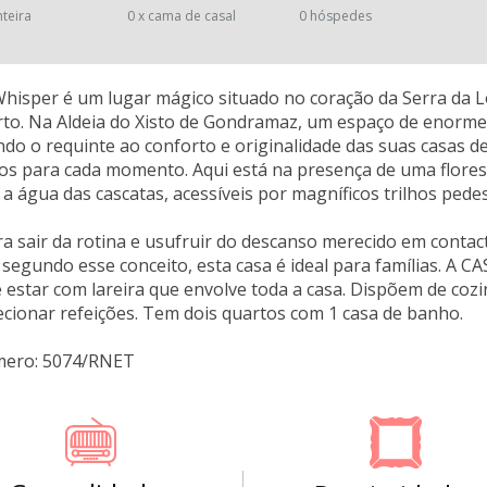
nteira
0 x cama de casal
0 hóspedes
isper é um lugar mágico situado no coração da Serra da L
to. Na Aldeia do Xisto de Gondramaz, um espaço de enorme 
ando o requinte ao conforto e originalidade das suas casa
os para cada momento. Aqui está na presença de uma flores
a água das cascatas, acessíveis por magníficos trilhos pedes
ra sair da rotina e usufruir do descanso merecido em contac
egundo esse conceito, esta casa é ideal para famílias. A 
 estar com lareira que envolve toda a casa. Dispõem de coz
cionar refeições. Tem dois quartos com 1 casa de banho.
mero: 5074/RNET