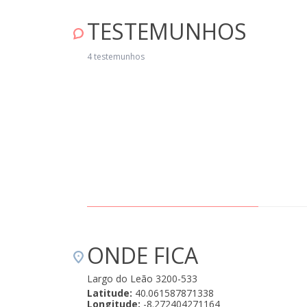
TESTEMUNHOS
xcelente serviço, casa muito bonita e muito confortável, pessoal
ucadíssimo e simpático. A visita das raposinhas foi uma agradável
4 testemunhos
rpresa, na aldeia as pessoas tratam-nas com carinho." Maio 07, 2019
ONDE FICA
Largo do Leão 3200-533
Latitude:
40.061587871338
Longitude:
-8.272404271164