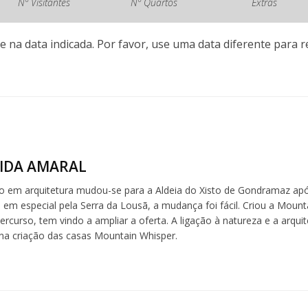
Nº Visitantes
Nº Quartos
Extras
e na data indicada. Por favor, use uma data diferente para re
IDA AMARAL
 em arquitetura mudou-se para a Aldeia do Xisto de Gondramaz ap
, em especial pela Serra da Lousã, a mudança foi fácil. Criou a Mou
ercurso, tem vindo a ampliar a oferta. A ligação à natureza e a arqui
na criação das casas Mountain Whisper.