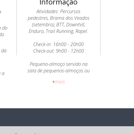
Informação
Atividades: Percursos
a
pedestres, Brama dos Veados
(setembro), BTT, Downhill,
o do
Enduro, Trail Running, Rapel.
do
Check-in: 16h00 - 20h00
o da
Check-out: 9h00 - 12h00
a
Pequeno-almoço servido na
sala de pequenos-almoços ou
a a
esplanada.
+
mais
Política de Cancelamento:
Cancelamento ou alteração
gratuitos até 15 antes da data
de check-in.
Todos os preços apresentados
incluem IVA à taxa legal em