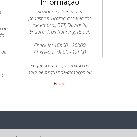
Informação
Atividades: Percursos
a
pedestres, Brama dos Veados
(setembro), BTT, Downhill,
o do
Enduro, Trail Running, Rapel.
do
Check-in: 16h00 - 20h00
o da
Check-out: 9h00 - 12h00
a
Pequeno-almoço servido na
sala de pequenos-almoços ou
a a
esplanada.
+
mais
Política de Cancelamento:
Cancelamento ou alteração
gratuitos até 15 antes da data
de check-in.
Todos os preços apresentados
incluem IVA à taxa legal em