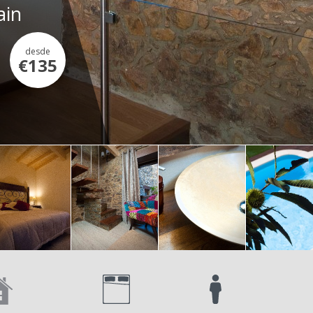
ain
desde
€135