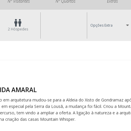
Nº Visitantes
Nº Quartos
Extras
Opções Extra
2
Hóspedes
IDA AMARAL
 em arquitetura mudou-se para a Aldeia do Xisto de Gondramaz ap
, em especial pela Serra da Lousã, a mudança foi fácil. Criou a Mou
ercurso, tem vindo a ampliar a oferta. A ligação à natureza e a arqui
na criação das casas Mountain Whisper.