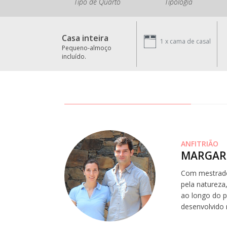
Tipo de Quarto
Tipologia
Casa inteira
1 x
cama de casal
Pequeno-almoço
incluído.
ANFITRIÃO
MARGAR
Com mestrado
pela natureza
ao longo do p
desenvolvido 