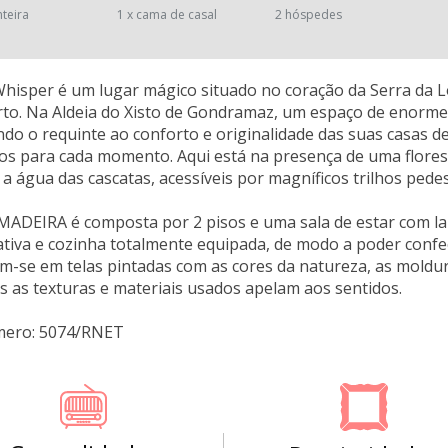
nteira
1 x cama de casal
2 hóspedes
isper é um lugar mágico situado no coração da Serra da L
to. Na Aldeia do Xisto de Gondramaz, um espaço de enorme 
ando o requinte ao conforto e originalidade das suas casa
os para cada momento. Aqui está na presença de uma flores
a água das cascatas, acessíveis por magníficos trilhos pedes
ADEIRA é composta por 2 pisos e uma sala de estar com la
tiva e cozinha totalmente equipada, de modo a poder confec
m-se em telas pintadas com as cores da natureza, as mold
s as texturas e materiais usados apelam aos sentidos.
mero: 5074/RNET