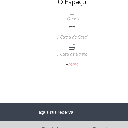
O Espaço
1 Quarto
1 Cama de Casal
1 Casa de Banho
+
mais
Faça a sua reserva