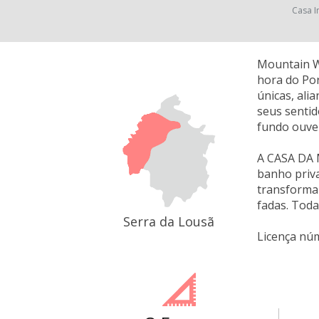
Casa I
Mountain Wh
hora do Por
únicas, ali
seus sentid
fundo ouve 
A CASA DA M
banho priva
transforma
fadas. Toda
Serra da Lousã
Licença nú