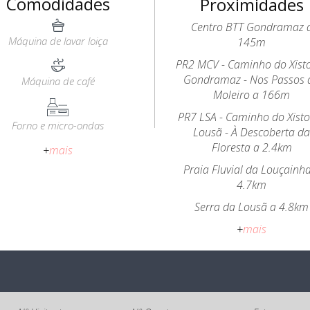
Comodidades
Proximidades
Centro BTT Gondramaz 
Máquina de lavar loiça
145m
PR2 MCV - Caminho do Xist
Gondramaz - Nos Passos 
Máquina de café
Moleiro a 166m
PR7 LSA - Caminho do Xist
Forno e micro-ondas
Lousã - À Descoberta d
Floresta a 2.4km
+
mais
Praia Fluvial da Louçainh
4.7km
Serra da Lousã a 4.8km
+
mais