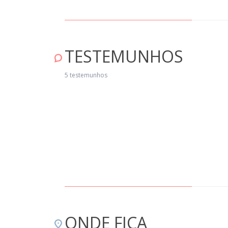
TESTEMUNHOS
 estadia na Casa da Madeira foi muito boa, a forma como a casa foi
ncebida, simples, acolhedora e ideal para passar um fim de semana a doi
5 testemunhos
cámos surpreendidos pela positiva. Aconselho a visita, pois além do local s
do com xisto, tem na sua envolvência vários trilhos para serem explorados
r aqueles que gostam de ir à descoberta ou simplesmente apreciar uma
scata ou o verde existente. Vamos regressar de certeza!" Abril 16, 2019
ONDE FICA