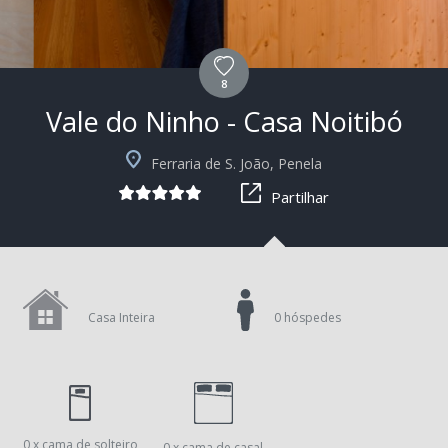
8
Vale do Ninho - Casa Noitibó
+19
Ferraria de S. João, Penela
Partilhar
Casa Inteira
0 hóspedes
0 x cama de solteiro
0 x cama de casal