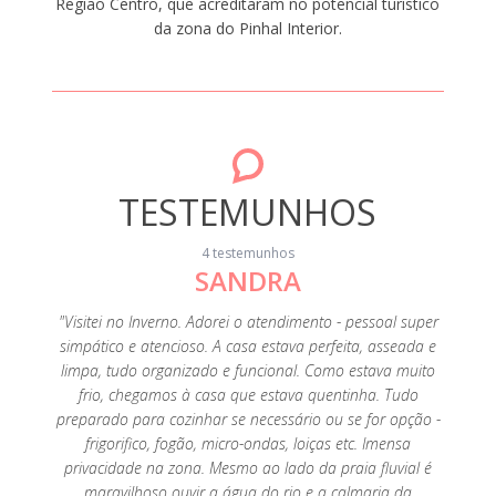
Região Centro, que acreditaram no potencial turístico
da zona do Pinhal Interior.
TESTEMUNHOS
4 testemunhos
SANDRA
ito
"Visitei no Inverno. Adorei o atendimento - pessoal super
m de
simpático e atencioso. A casa estava perfeita, asseada e
ei em
limpa, tudo organizado e funcional. Como estava muito
frio, chegamos à casa que estava quentinha. Tudo
preparado para cozinhar se necessário ou se for opção -
frigorifico, fogão, micro-ondas, loiças etc. Imensa
privacidade na zona. Mesmo ao lado da praia fluvial é
maravilhoso ouvir a água do rio e a calmaria da