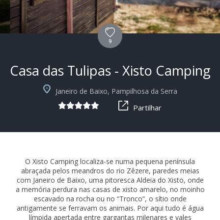
9
Casa das Tulipas - Xisto Camping
+9
Janeiro de Baixo, Pampilhosa da Serra
Partilhar
O Xisto Camping localiza-se numa pequena península
abraçada pelos meandros do rio Zêzere, paredes meias
com Janeiro de Baixo, uma pitoresca Aldeia do Xisto, onde
a memória perdura nas casas de xisto amarelo, no moinho
escavado na rocha ou no “Tronco”, o sítio onde
antigamente se ferravam os animais. Por aqui tudo é água
límpida apertada entre gargantas milenares e vales