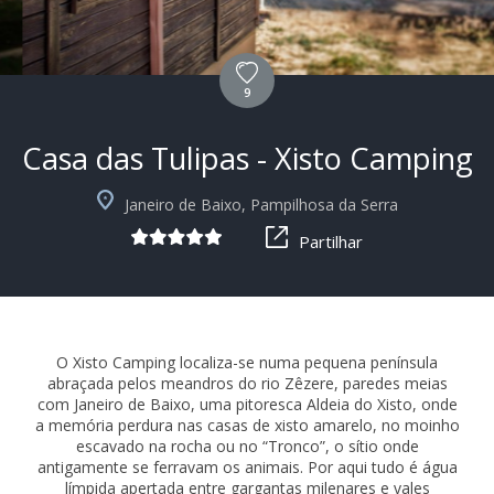
9
Casa das Tulipas - Xisto Camping
+9
Janeiro de Baixo, Pampilhosa da Serra
Partilhar
O Xisto Camping localiza-se numa pequena península
abraçada pelos meandros do rio Zêzere, paredes meias
com Janeiro de Baixo, uma pitoresca Aldeia do Xisto, onde
a memória perdura nas casas de xisto amarelo, no moinho
escavado na rocha ou no “Tronco”, o sítio onde
antigamente se ferravam os animais. Por aqui tudo é água
límpida apertada entre gargantas milenares e vales