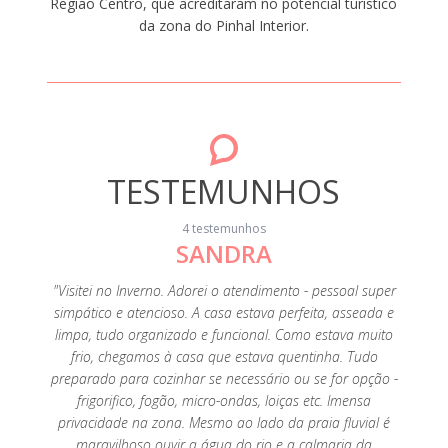
Região Centro, que acreditaram no potencial turístico
da zona do Pinhal Interior.
TESTEMUNHOS
4 testemunhos
SANDRA
ito
"Visitei no Inverno. Adorei o atendimento - pessoal super
m de
simpático e atencioso. A casa estava perfeita, asseada e
ei em
limpa, tudo organizado e funcional. Como estava muito
frio, chegamos à casa que estava quentinha. Tudo
preparado para cozinhar se necessário ou se for opção -
frigorifico, fogão, micro-ondas, loiças etc. Imensa
privacidade na zona. Mesmo ao lado da praia fluvial é
maravilhoso ouvir a água do rio e a calmaria da