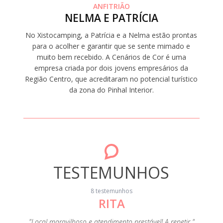
ANFITRIÃO
NELMA E PATRÍCIA
No Xistocamping, a Patrícia e a Nelma estão prontas
para o acolher e garantir que se sente mimado e
muito bem recebido. A Cenários de Cor é uma
empresa criada por dois jovens empresários da
Região Centro, que acreditaram no potencial turístico
da zona do Pinhal Interior.
TESTEMUNHOS
8 testemunhos
RITA
"A c
s
eza e de
"Local maravilhoso e atendimento prestável! A repetir "