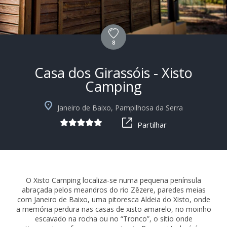
8
Casa dos Girassóis - Xisto
Camping
+10
Janeiro de Baixo, Pampilhosa da Serra
Partilhar
O Xisto Camping localiza-se numa pequena península
abraçada pelos meandros do rio Zêzere, paredes meias
com Janeiro de Baixo, uma pitoresca Aldeia do Xisto, onde
a memória perdura nas casas de xisto amarelo, no moinho
escavado na rocha ou no “Tronco”, o sítio onde