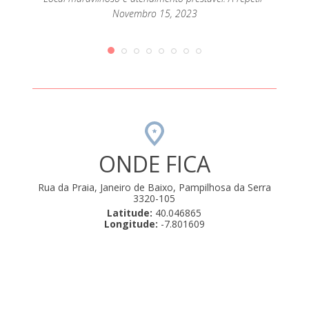
extrao
passar
Novembro 15, 2023
mento
que até
orque
rio de
amos .
ulho 22,
ONDE FICA
Rua da Praia, Janeiro de Baixo, Pampilhosa da Serra
3320-105
Latitude:
40.046865
Longitude:
-7.801609