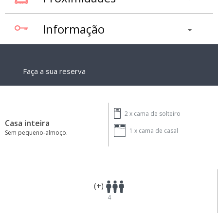
Informação
Faça a sua reserva
2 x
cama de solteiro
Casa inteira
1 x
cama de casal
Sem pequeno-almoço.
(+)
4