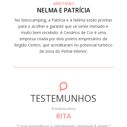
ANFITRIÃO
NELMA E PATRÍCIA
No Xistocamping, a Patrícia e a Nelma estão prontas
para o acolher e garantir que se sente mimado e
muito bem recebido. A Cenários de Cor é uma
empresa criada por dois jovens empresários da
Região Centro, que acreditaram no potencial turístico
da zona do Pinhal Interior.
TESTEMUNHOS
8 testemunhos
RITA
"A c
s
eza e de
"Local maravilhoso e atendimento prestável! A repetir "