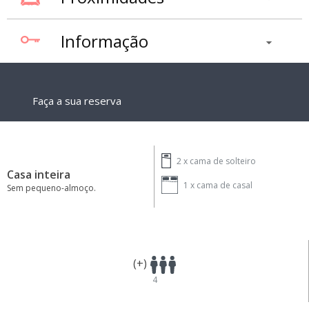
Informação
Faça a sua reserva
2 x
cama de solteiro
Casa inteira
1 x
cama de casal
Sem pequeno-almoço.
(+)
4