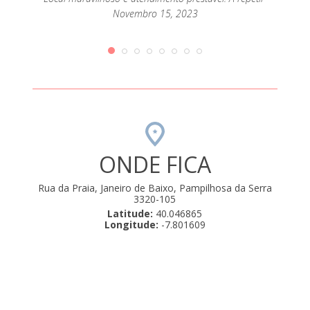
extrao
passar
Novembro 15, 2023
mento
que até
orque
rio de
amos .
ulho 22,
ONDE FICA
Rua da Praia, Janeiro de Baixo, Pampilhosa da Serra
3320-105
Latitude:
40.046865
Longitude:
-7.801609