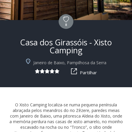
8
Casa dos Girassóis - Xisto
Camping
+10
Janeiro de Baixo, Pampilhosa da Serra
Partilhar
O Xisto Camping localiza-se numa pequena península
abraçada pelos meandros do rio Zêzere, paredes meias
com Janeiro de Baixo, uma pitoresca Aldeia do Xisto, onde
a memória perdura nas casas de xisto amarelo, no moinho
escavado na rocha ou no “Tronco”, o sítio onde