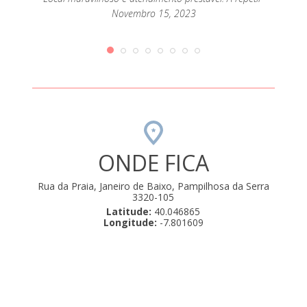
extrao
passar
Novembro 15, 2023
mento
que até
orque
rio de
amos .
ulho 22,
ONDE FICA
Rua da Praia, Janeiro de Baixo, Pampilhosa da Serra
3320-105
Latitude:
40.046865
Longitude:
-7.801609