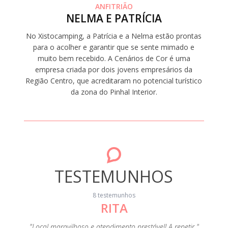
ANFITRIÃO
NELMA E PATRÍCIA
No Xistocamping, a Patrícia e a Nelma estão prontas
para o acolher e garantir que se sente mimado e
muito bem recebido. A Cenários de Cor é uma
empresa criada por dois jovens empresários da
Região Centro, que acreditaram no potencial turístico
da zona do Pinhal Interior.
TESTEMUNHOS
8 testemunhos
RITA
"A c
s
eza e de
"Local maravilhoso e atendimento prestável! A repetir "