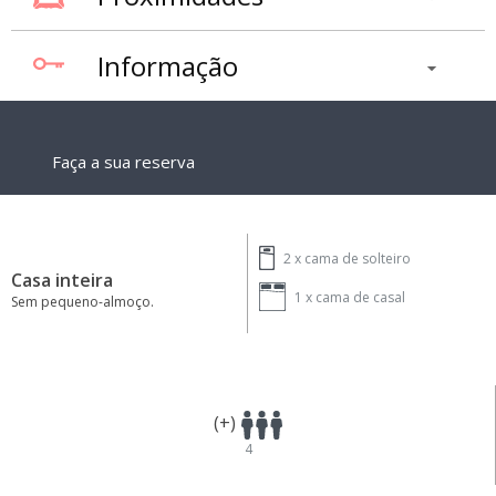
Informação
Faça a sua reserva
2 x
cama de solteiro
Casa inteira
1 x
cama de casal
Sem pequeno-almoço.
(+)
4