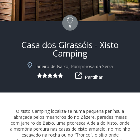
8
Casa dos Girassóis - Xisto
Camping
+10
Janeiro de Baixo, Pampilhosa da Serra
Partilhar
O Xisto Camping localiza-se numa pequena península
abraçada pelos meandros do rio Zêzere, paredes meias
com Janeiro de Baixo, uma pitoresca Aldeia do Xisto, onde
a memória perdura nas casas de xisto amarelo, no moinho
escavado na rocha ou no “Tronco”, o sítio onde