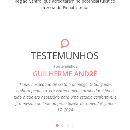
Região Centro, que acreditaram no potencial turístico
da zona do Pinhal Interior.
TESTEMUNHOS
4 testemunhos
GUILHERME ANDRÉ
"Fiquei hospedado de sexta a domingo. O bungalow,
"A loca
embora pequeno, era extremamente acolhedor e tinha
Foi uma
tudo o que era necessário para uma estadia confortável e
fica mesmo ao lado da praia fluvial. Recomendo!" Junho
17, 2024