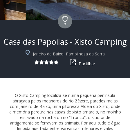
7
Casa das Papoilas - Xisto Camping
+4
Janeiro de Baixo, Pampilhosa da Serra
Partilhar
O Xisto Camping localiza-se numa pequena península
abraçada pelos meandros do rio Zêzere, paredes meias
com Janeiro de Baixo, uma pitoresca Aldeia do Xisto, onde
a memória perdura nas casas de xisto amarelo, no moinho
escavado na rocha ou no “Tronco”, o sítio onde
antigamente se ferravam os animais. Por aqui tudo é água
límpida apertada entre gargantas milenares e vales