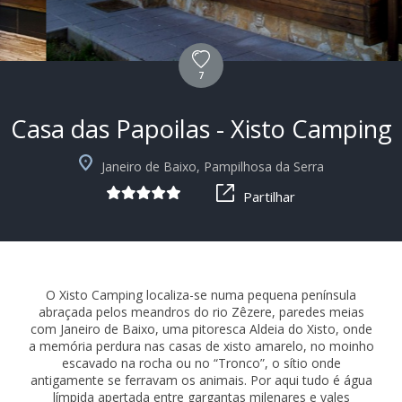
7
Casa das Papoilas - Xisto Camping
+4
Janeiro de Baixo, Pampilhosa da Serra
Partilhar
O Xisto Camping localiza-se numa pequena península
abraçada pelos meandros do rio Zêzere, paredes meias
com Janeiro de Baixo, uma pitoresca Aldeia do Xisto, onde
a memória perdura nas casas de xisto amarelo, no moinho
escavado na rocha ou no “Tronco”, o sítio onde
antigamente se ferravam os animais. Por aqui tudo é água
límpida apertada entre gargantas milenares e vales