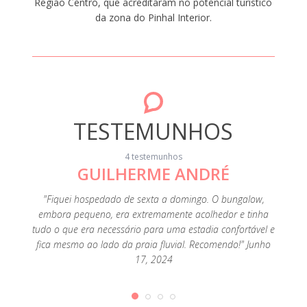
Região Centro, que acreditaram no potencial turístico
da zona do Pinhal Interior.
TESTEMUNHOS
4 testemunhos
GUILHERME ANDRÉ
"Fiquei hospedado de sexta a domingo. O bungalow,
"A loca
embora pequeno, era extremamente acolhedor e tinha
Foi uma
tudo o que era necessário para uma estadia confortável e
fica mesmo ao lado da praia fluvial. Recomendo!" Junho
17, 2024