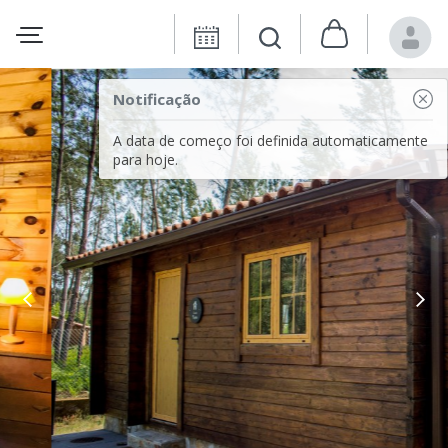
Notificação
A data de começo foi definida automaticamente
para hoje.