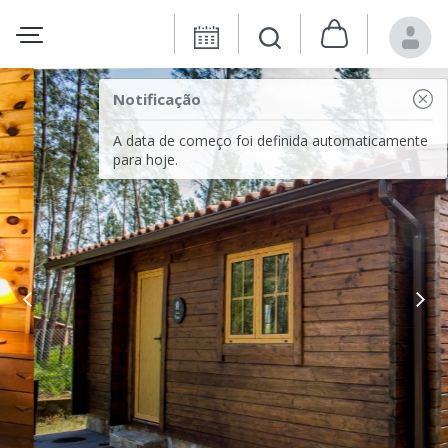
Notificação
A data de começo foi definida automaticamente
para hoje.