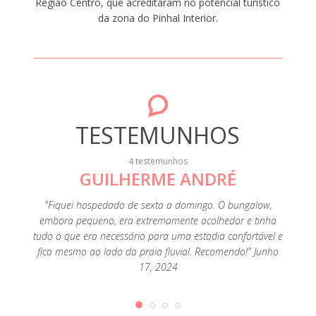
Região Centro, que acreditaram no potencial turístico
da zona do Pinhal Interior.
TESTEMUNHOS
4 testemunhos
GUILHERME ANDRÉ
"Fiquei hospedado de sexta a domingo. O bungalow,
"A loca
embora pequeno, era extremamente acolhedor e tinha
Foi uma
tudo o que era necessário para uma estadia confortável e
fica mesmo ao lado da praia fluvial. Recomendo!" Junho
17, 2024