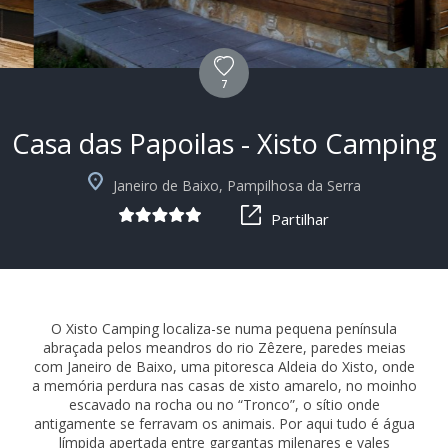
7
Casa das Papoilas - Xisto Camping
+4
Janeiro de Baixo, Pampilhosa da Serra
Partilhar
O Xisto Camping localiza-se numa pequena península
abraçada pelos meandros do rio Zêzere, paredes meias
com Janeiro de Baixo, uma pitoresca Aldeia do Xisto, onde
a memória perdura nas casas de xisto amarelo, no moinho
escavado na rocha ou no “Tronco”, o sítio onde
antigamente se ferravam os animais. Por aqui tudo é água
límpida apertada entre gargantas milenares e vales