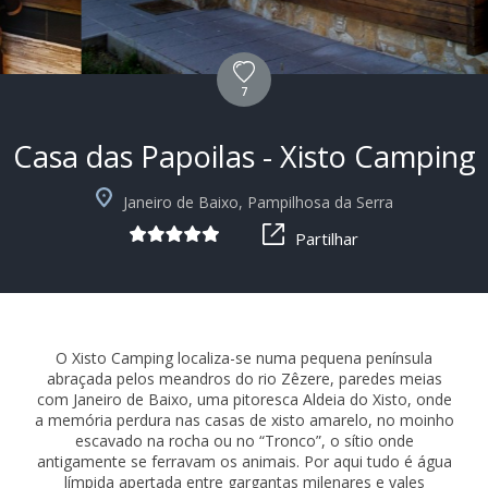
7
Casa das Papoilas - Xisto Camping
+4
Janeiro de Baixo, Pampilhosa da Serra
Partilhar
O Xisto Camping localiza-se numa pequena península
abraçada pelos meandros do rio Zêzere, paredes meias
com Janeiro de Baixo, uma pitoresca Aldeia do Xisto, onde
a memória perdura nas casas de xisto amarelo, no moinho
escavado na rocha ou no “Tronco”, o sítio onde
antigamente se ferravam os animais. Por aqui tudo é água
límpida apertada entre gargantas milenares e vales