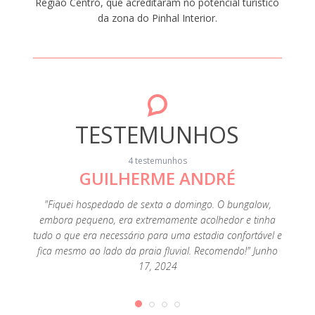
Região Centro, que acreditaram no potencial turístico
da zona do Pinhal Interior.
TESTEMUNHOS
4 testemunhos
GUILHERME ANDRÉ
"Fiquei hospedado de sexta a domingo. O bungalow,
"A loca
embora pequeno, era extremamente acolhedor e tinha
Foi uma
tudo o que era necessário para uma estadia confortável e
fica mesmo ao lado da praia fluvial. Recomendo!" Junho
17, 2024