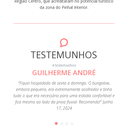
Região Centro, que acreditaram no potencial turístico
da zona do Pinhal Interior.
TESTEMUNHOS
4 testemunhos
GUILHERME ANDRÉ
"Fiquei hospedado de sexta a domingo. O bungalow,
"A loca
embora pequeno, era extremamente acolhedor e tinha
Foi uma
tudo o que era necessário para uma estadia confortável e
fica mesmo ao lado da praia fluvial. Recomendo!" Junho
17, 2024