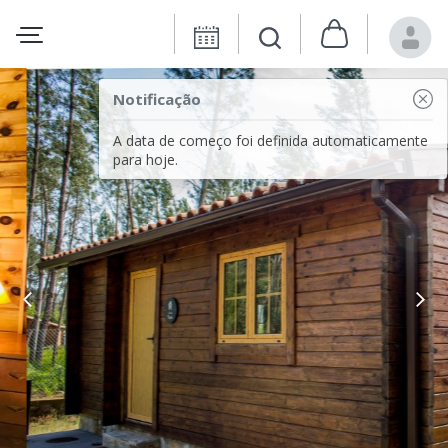
Notificação
A data de começo foi definida automaticamente
para hoje.