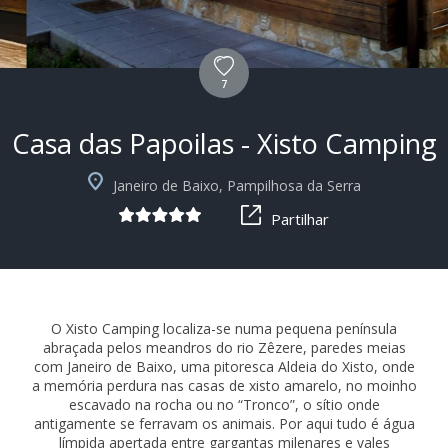
7
Casa das Papoilas - Xisto Camping
+4
Janeiro de Baixo, Pampilhosa da Serra
Partilhar
O Xisto Camping localiza-se numa pequena península
abraçada pelos meandros do rio Zêzere, paredes meias
com Janeiro de Baixo, uma pitoresca Aldeia do Xisto, onde
a memória perdura nas casas de xisto amarelo, no moinho
escavado na rocha ou no “Tronco”, o sítio onde
antigamente se ferravam os animais. Por aqui tudo é água
límpida apertada entre gargantas milenares e vales