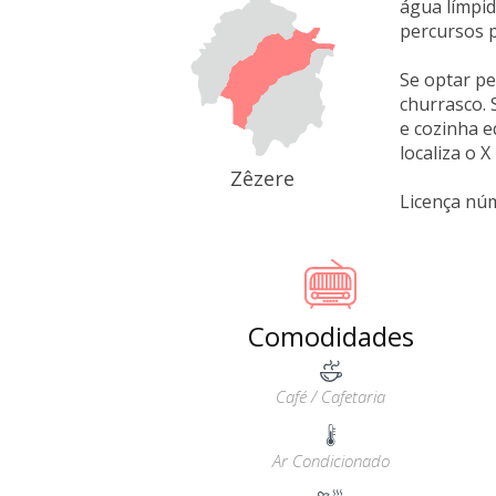
água límpi
percursos p
Se optar pe
churrasco. 
e cozinha e
localiza o 
Zêzere
Licença nú
Comodidades
Café / Cafetaria
Ar Condicionado