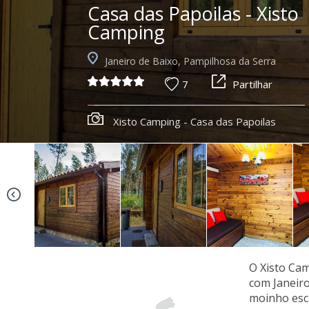
Casa das Papoilas - Xisto
Camping
Janeiro de Baixo, Pampilhosa da Serra
7
Partilhar
Xisto Camping - Casa das Papoilas
O Xisto Ca
com Janeiro
moinho esca