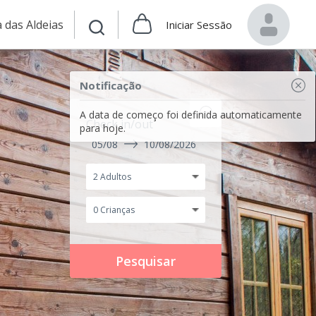
 das Aldeias
Iniciar Sessão
Notificação
A data de começo foi definida automaticamente
Check in/out
para hoje.
05/08
10/08/2026