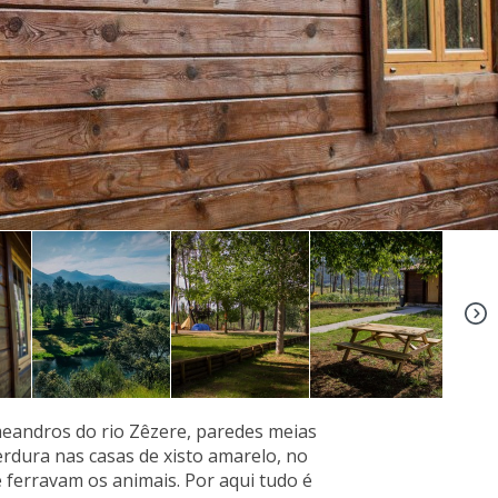
+4
eandros do rio Zêzere, paredes meias
erdura nas casas de xisto amarelo, no
 ferravam os animais. Por aqui tudo é