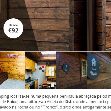
desde
€92
mping localiza-se numa pequena península abraçada pelos m
 de Baixo, uma pitoresca Aldeia do Xisto, onde a memória p
vado na rocha ou no “Tronco”, o sítio onde antigamente se