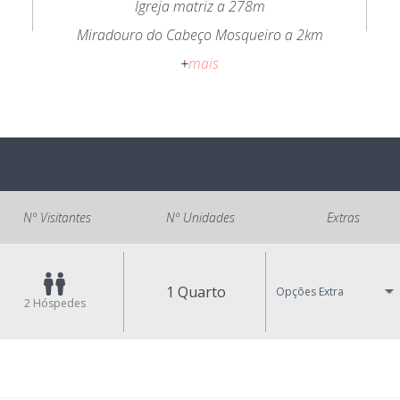
Igreja matriz a 278m
Miradouro do Cabeço Mosqueiro a 2km
+
mais
Nº Visitantes
Nº Unidades
Extras
1 Quarto
Opções Extra
2
Hóspedes