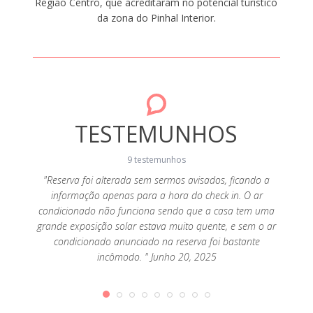
Região Centro, que acreditaram no potencial turístico
da zona do Pinhal Interior.
TESTEMUNHOS
9 testemunhos
"Reserva foi alterada sem sermos avisados, ficando a
informação apenas para a hora do check in. O ar
Maio 16,
"Bunga
condicionado não funciona sendo que a casa tem uma
grande exposição solar estava muito quente, e sem o ar
condicionado anunciado na reserva foi bastante
incômodo. " Junho 20, 2025