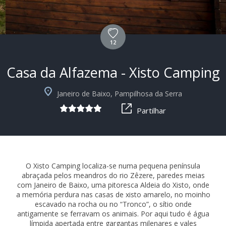
12
Casa da Alfazema - Xisto Camping
+6
Janeiro de Baixo, Pampilhosa da Serra
Partilhar
O Xisto Camping localiza-se numa pequena península
abraçada pelos meandros do rio Zêzere, paredes meias
com Janeiro de Baixo, uma pitoresca Aldeia do Xisto, onde
a memória perdura nas casas de xisto amarelo, no moinho
escavado na rocha ou no “Tronco”, o sítio onde
antigamente se ferravam os animais. Por aqui tudo é água
límpida apertada entre gargantas milenares e vales