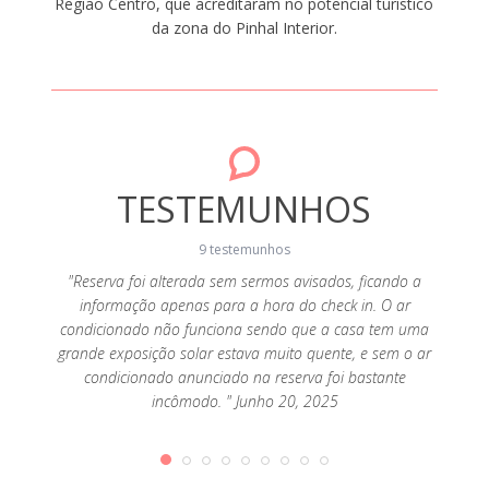
Região Centro, que acreditaram no potencial turístico
da zona do Pinhal Interior.
TESTEMUNHOS
9 testemunhos
"Reserva foi alterada sem sermos avisados, ficando a
informação apenas para a hora do check in. O ar
Maio 16,
"Bunga
condicionado não funciona sendo que a casa tem uma
grande exposição solar estava muito quente, e sem o ar
condicionado anunciado na reserva foi bastante
incômodo. " Junho 20, 2025