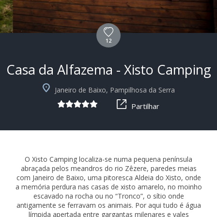
12
Casa da Alfazema - Xisto Camping
+6
Janeiro de Baixo, Pampilhosa da Serra
Partilhar
O Xisto Camping localiza-se numa pequena península
abraçada pelos meandros do rio Zêzere, paredes meias
com Janeiro de Baixo, uma pitoresca Aldeia do Xisto, onde
a memória perdura nas casas de xisto amarelo, no moinho
escavado na rocha ou no “Tronco”, o sítio onde
antigamente se ferravam os animais. Por aqui tudo é água
límpida apertada entre gargantas milenares e vales