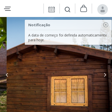
Notificação
A data de começo foi definida automaticamente
para hoje.