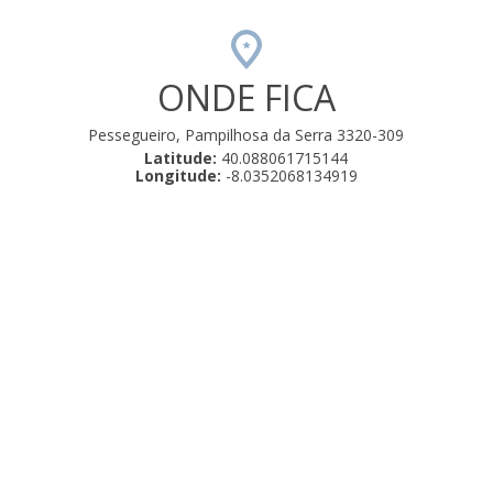
A h
desta
nossa
ONDE FICA
as cas
Pessegueiro, Pampilhosa da Serra 3320-309
Latitude:
40.088061715144
Longitude:
-8.0352068134919