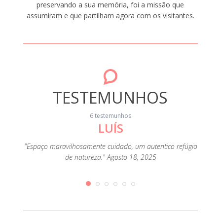
preservando a sua memória, foi a missão que
assumiram e que partilham agora com os visitantes.
TESTEMUNHOS
6 testemunhos
LUÍS
"Tivem
Avó, lo
Piscina,
"Espaço maravilhosamente cuidado, um autentico refúgio
estava 
flores e
de natureza." Agosto 18, 2025
os equ
ão e
aos de
ior da
fizer
io 23,
confor
procur
um refú