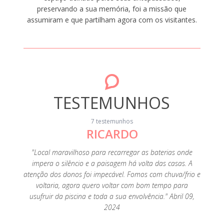
preservando a sua memória, foi a missão que
assumiram e que partilham agora com os visitantes.
TESTEMUNHOS
7 testemunhos
RICARDO
 do Sr.
"Local maravilhoso para recarregar as baterias onde
"Esp
a da
impera o silêncio e a paisagem há volta das casas. A
encan
e tudo
atenção dos donos foi impecável. Fomos com chuva/frio e
passa
voltaria, agora quero voltar com bom tempo para
dúvid
usufruir da piscina e toda a sua envolvência." Abril 09,
mes
2024