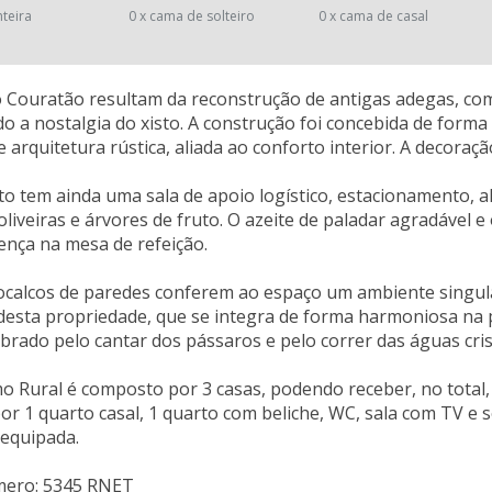
nteira
0 x cama de solteiro
0 x cama de casal
 Couratão resultam da reconstrução de antigas adegas, com
o a nostalgia do xisto. A construção foi concebida de for
 arquitetura rústica, aliada ao conforto interior. A decoraç
o tem ainda uma sala de apoio logístico, estacionamento, a
oliveiras e árvores de fruto. O azeite de paladar agradável
ença na mesa de refeição.
ocalcos de paredes conferem ao espaço um ambiente singula
esta propriedade, que se integra de forma harmoniosa na p
rado pelo cantar dos pássaros e pelo correr das águas crist
o Rural é composto por 3 casas, podendo receber, no total,
r 1 quarto casal, 1 quarto com beliche, WC, sala com TV e 
 equipada.
mero: 5345 RNET