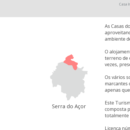
Casa I
As Casas do
aproveitand
ambiente de
O alojament
terreno de 
vezes, pres
Os vários s
marcantes d
apenas queb
Este Turism
Serra do Açor
composta po
totalmente
Licença nú