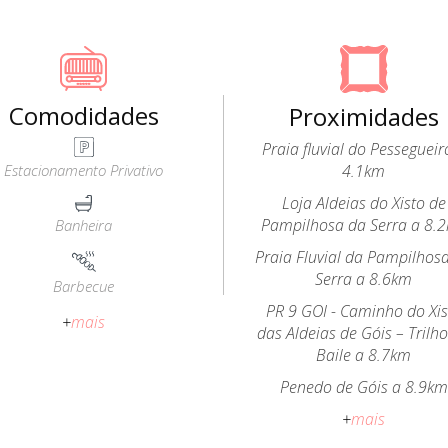
Comodidades
Proximidades
Praia fluvial do Pessegueir
Estacionamento Privativo
4.1km
Loja Aldeias do Xisto de
Pampilhosa da Serra a 8.
Banheira
Praia Fluvial da Pampilhos
Serra a 8.6km
Barbecue
PR 9 GOI - Caminho do Xis
+
mais
das Aldeias de Góis – Trilh
Baile a 8.7km
Penedo de Góis a 8.9km
+
mais