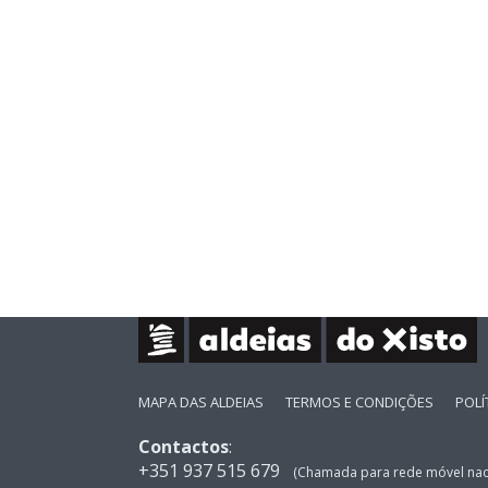
MAPA DAS ALDEIAS
TERMOS E CONDIÇÕES
POLÍ
Contactos
:
+351 937 515 679
(Chamada para rede móvel nac