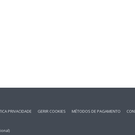
TICA PRIVACIDADE
GERIR COOKIES
MÉTODOS DE PAGAMENTO
CON
ional)