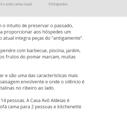
0 x sofa-cama casal
0 hóspedes
 o intuito de preservar o passado,
ma a proporcionar aos hóspedes um
ão atual integra peças do “antigamente”.
lpendre com barbecue, piscina, jardim,
 e os frutos do pomar marcam, muitas
r e são uma das características mais
aisagem envolvente e onde o silêncio é
alinas no ribeiro ao lado.
 14 pessoas. A Casa Avô Aldeias é
sofá cama para 2 pessoas e kitchenette