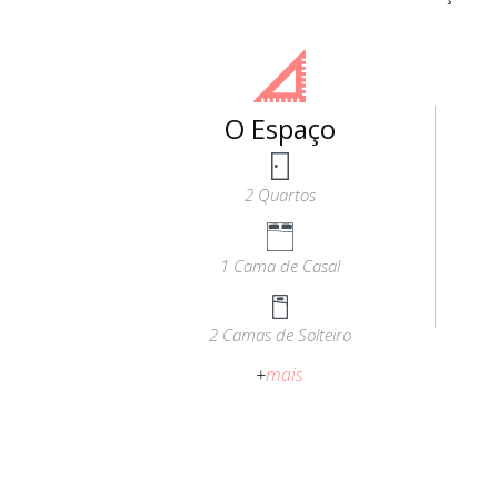
O Espaço
2 Quartos
1 Cama de Casal
2 Camas de Solteiro
+
mais