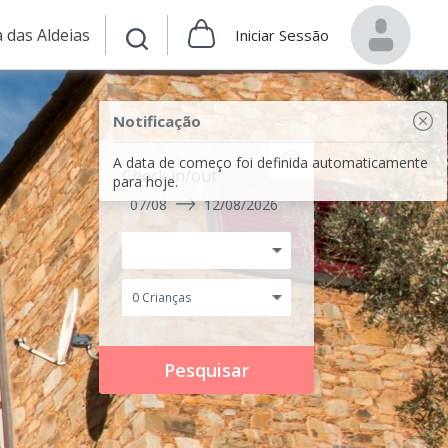
 das Aldeias
Iniciar Sessão
Notificação
A data de começo foi definida automaticamente
Check in/out
para hoje.
07/08
12/08/2026