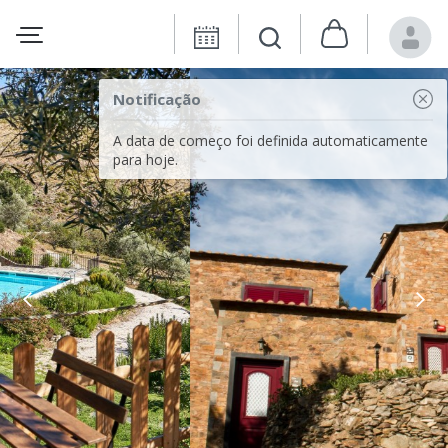
Notificação
A data de começo foi definida automaticamente
para hoje.