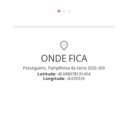
foi i
ONDE FICA
Pessegueiro, Pampilhosa da Serra 3320-309
Latitude:
40.088078131454
Longitude:
-8.035239