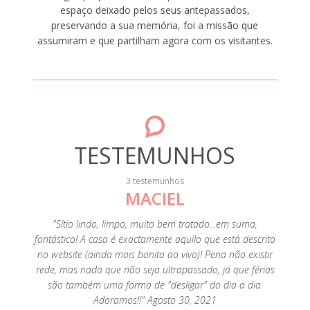
espaço deixado pelos seus antepassados,
preservando a sua memória, foi a missão que
assumiram e que partilham agora com os visitantes.
TESTEMUNHOS
3 testemunhos
MACIEL
muito
"Sítio lindo, limpo, muito bem tratado...em suma,
"Muita 
fantástico! A casa é exactamente aquilo que está descrito
limp
no website (ainda mais bonita ao vivo)! Pena não existir
forma 
rede, mas nada que não seja ultrapassado, já que férias
Aconsel
são também uma forma de "desligar" do dia a dia.
deterg
Adoramos!!" Agosto 30, 2021
as mão