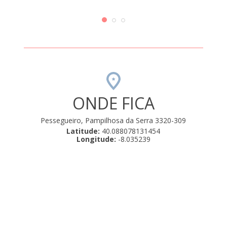
foi i
ONDE FICA
Pessegueiro, Pampilhosa da Serra 3320-309
Latitude:
40.088078131454
Longitude:
-8.035239