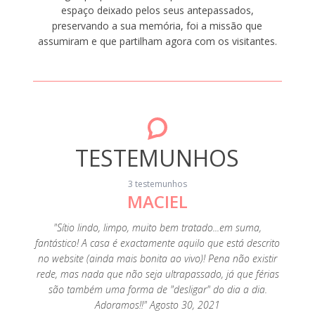
espaço deixado pelos seus antepassados,
preservando a sua memória, foi a missão que
assumiram e que partilham agora com os visitantes.
TESTEMUNHOS
3 testemunhos
MACIEL
muito
"Sítio lindo, limpo, muito bem tratado...em suma,
"Muita 
fantástico! A casa é exactamente aquilo que está descrito
limp
no website (ainda mais bonita ao vivo)! Pena não existir
forma 
rede, mas nada que não seja ultrapassado, já que férias
Aconsel
são também uma forma de "desligar" do dia a dia.
deterg
Adoramos!!" Agosto 30, 2021
as mão