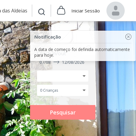
 das Aldeias
Iniciar Sessão
Notificação
A data de começo foi definida automaticamente
Check in/out
para hoje.
07/08
12/08/2026