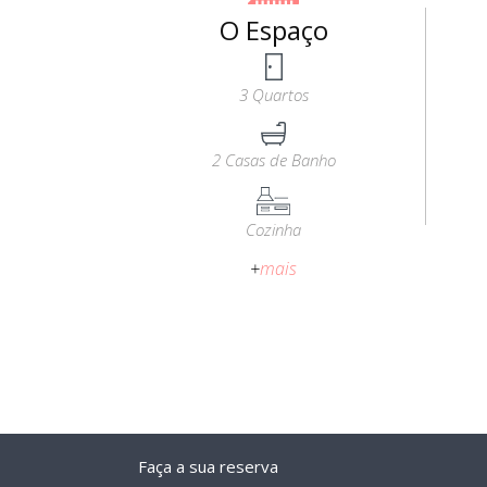
O Espaço
3 Quartos
2 Casas de Banho
Cozinha
+
mais
Faça a sua reserva