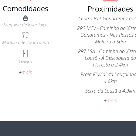
Comodidades
Proximidades
Centro BTT Gondramaz a 
Máquina de lavar loiça
PR2 MCV - Caminho do Xist
Gondramaz - Nos Passos 
Moleiro a 50m
Máquina de lavar roupa
PR7 LSA - Caminho do Xist
Lousã - À Descoberta d
Geleira
Floresta a 2.4km
+
mais
Praia Fluvial da Louçainh
4.8km
Serra da Lousã a 4.9km
+
mais