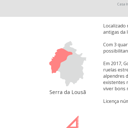
Casa I
Localizado 
antigas da 
Com 3 quart
possibilita
Em 2017, Go
ruelas estr
alpendres da
existentes 
viver bons
Serra da Lousã
Licença nú