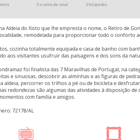
nteira
0 x cama de casal
0 hóspedes
na Aldeia do Xisto que lhe empresta o nome, o Retiro de G
localidade, remodelada para proporcionar todo o conforto 
os, cozinha totalmente equipada e casa de banho com banhei
ndo aos visitantes usufruir das paisagens e dos sons da nat
ndramaz foi finalista das 7 Maravilhas de Portugal, na cate
eitas e sinuosas, descobrir as alminhas e as figuras de ped
 aldeia, percorrer os trilhos a pé ou de bicicleta e desfrutar
nas redondezas são algumas das atividades à disposição de 
 momentos com família e amigos.
mero: 72178/AL