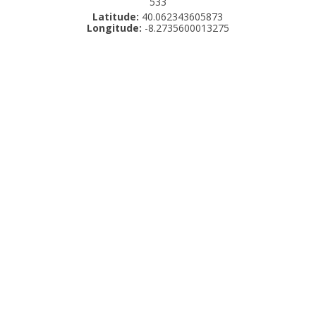
533
Latitude:
40.062343605873
Longitude:
-8.2735600013275