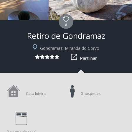
8
Retiro de Gondramaz
+5
Gondramaz, Miranda do Corvo
Partilhar
Casa Inteira
0 hóspedes
0 x cama de casal