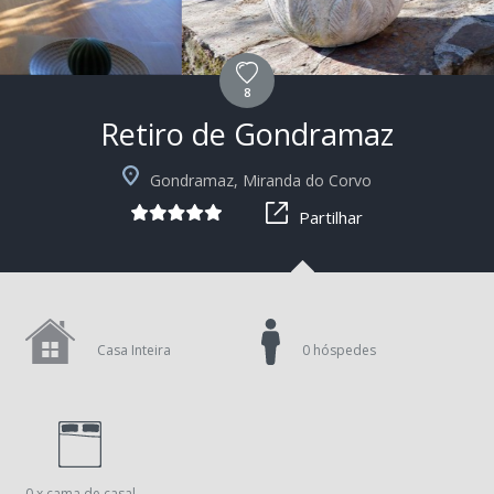
8
Retiro de Gondramaz
+5
Gondramaz, Miranda do Corvo
Partilhar
Casa Inteira
0 hóspedes
0 x cama de casal