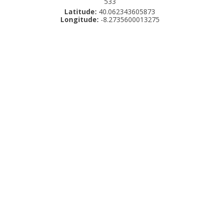
533
Latitude:
40.062343605873
Longitude:
-8.2735600013275