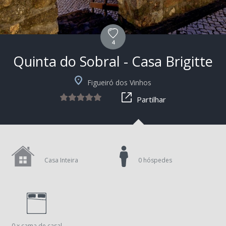
4
Quinta do Sobral - Casa Brigitte
+9
Figueiró dos Vinhos
Partilhar
Casa Inteira
0 hóspedes
0 x cama de casal