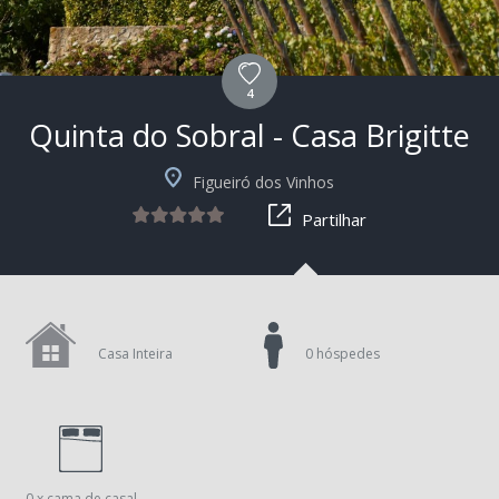
4
Quinta do Sobral - Casa Brigitte
+9
Figueiró dos Vinhos
Partilhar
Casa Inteira
0 hóspedes
0 x cama de casal