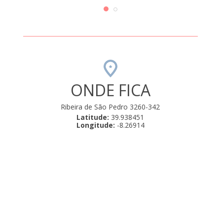
com a
Uma 
ONDE FICA
Ribeira de São Pedro 3260-342
Latitude:
39.938451
Longitude:
-8.26914