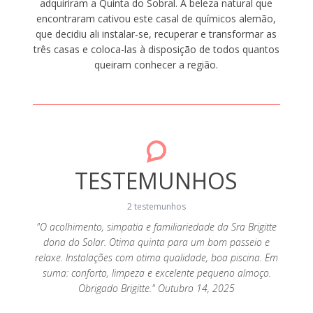
adquiriram a Quinta do Sobral. A beleza natural que
encontraram cativou este casal de químicos alemão,
que decidiu ali instalar-se, recuperar e transformar as
três casas e coloca-las à disposição de todos quantos
queiram conhecer a região.
TESTEMUNHOS
2 testemunhos
"O acolhimento, simpatia e familiariedade da Sra Brigitte
dona do Solar. Otima quinta para um bom passeio e
 quem
"A Q
relaxe. Instalações com otima qualidade, boa piscina. Em
seja em
preten
suma: conforto, limpeza e excelente pequeno almoço.
stante
casal
Obrigado Brigitte." Outubro 14, 2025
o bonito
acolhed
 é bom.
e a zo