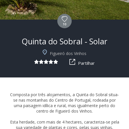
10
Quinta do Sobral - Solar
+11
Figueiró dos Vinhos
Partilhar
Composta por três alojamentos, a Quinta do Sobral situa-
se nas montanhas do Centro de Portugal, rodeada por
uma paisagem idílica e rural, mas igualmente perto do
centro de Figueiró dos Vinhos.
Esta herdade, com mais de 4 hectares, caracteriza-se pela
sua variedade de plantas e cores, pelas suas vinhas,