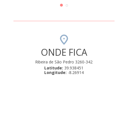
com a
Uma 
ONDE FICA
Ribeira de São Pedro 3260-342
Latitude:
39.938451
Longitude:
-8.26914