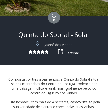
10
Quinta do Sobral - Solar
+11
Figueiró dos Vinhos
Partilhar
Composta por três alojamentos, a Quinta do Sobral situa-
se nas montanhas do Centro de Portugal, rodeada por
uma paisagem idílica e rural, mas igualmente perto do
centro de Figueiró dos Vinhos.
Esta herdade, com mais de 4 hectares, caracteriza-se pela
sua variedade de plantas e cores, pelas suas vinhas,