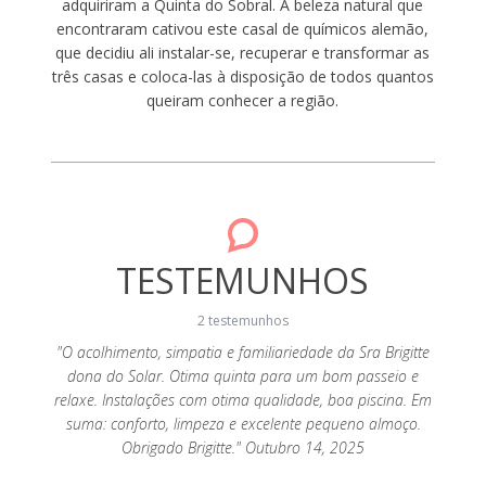
adquiriram a Quinta do Sobral. A beleza natural que
encontraram cativou este casal de químicos alemão,
que decidiu ali instalar-se, recuperar e transformar as
três casas e coloca-las à disposição de todos quantos
queiram conhecer a região.
TESTEMUNHOS
2 testemunhos
"O acolhimento, simpatia e familiariedade da Sra Brigitte
dona do Solar. Otima quinta para um bom passeio e
 quem
"A Q
relaxe. Instalações com otima qualidade, boa piscina. Em
seja em
preten
suma: conforto, limpeza e excelente pequeno almoço.
stante
casal
Obrigado Brigitte." Outubro 14, 2025
o bonito
acolhed
 é bom.
e a zo