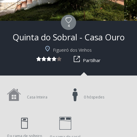
4
Quinta do Sobral - Casa Ouro
+7
Figueiró dos Vinhos
Partilhar
Casa Inteira
0 hóspedes
0 x cama de solteiro
0 x cama de casal