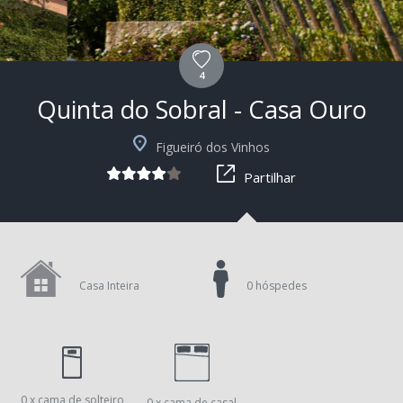
4
Quinta do Sobral - Casa Ouro
+7
Figueiró dos Vinhos
Partilhar
Casa Inteira
0 hóspedes
0 x cama de solteiro
0 x cama de casal