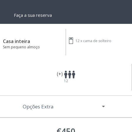
Faça a sua reserva
Casa inteira
12 x
cama de solteiro
Sem pequeno almoço
(+)
12
Opções Extra
€450